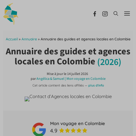
Aller
au
Me
contenu
Accueil
»
Annuaire
»
Annuaire des guides et agences locales en Colombie
Annuaire des guides et agences
locales en Colombie
(2026)
Mise à jour le
14 juillet 2026
par
Angélica & Samuel | Mon voyage en Colombie
Cet article contient des liens affiliés —
plus d'info
Mon voyage en Colombie
4.9