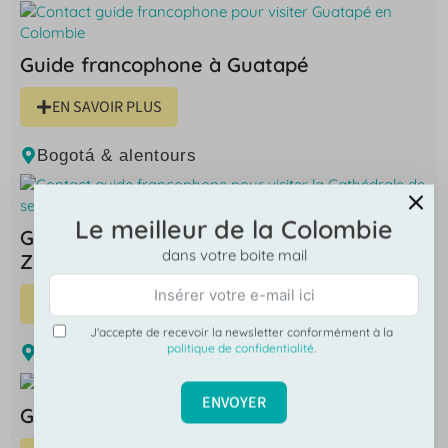
Guide francophone à Guatapé
EN SAVOIR PLUS
Bogotá & alentours
Le meilleur de la Colombie
Guide francophone Cathédrale de sel de
dans votre boite mail
Zipaquirá
EN SAVOIR PLUS
J'accepte de recevoir la newsletter conformément à la
politique de confidentialité
.
Bogotá & alentours
,
Tourisme responsable
ENVOYER
Guide francophone Trek Chingaza