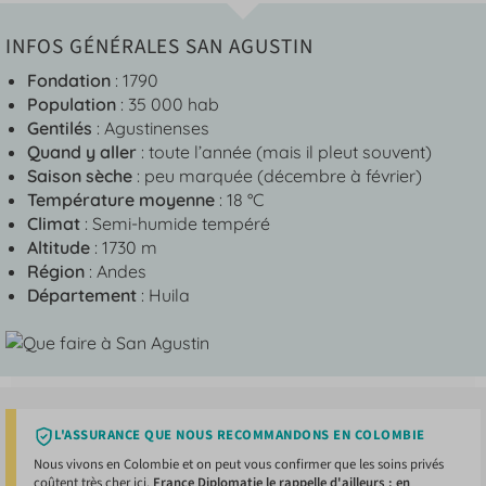
INFOS GÉNÉRALES SAN AGUSTIN
Fondation
: 1790
Population
: 35 000 hab
Gentilés
: Agustinenses
Quand y aller
: toute l’année (mais il pleut souvent)
Saison sèche
: peu marquée (décembre à février)
Température moyenne
: 18 °C
Climat
: Semi-humide tempéré
Altitude
: 1730 m
Région
: Andes
Département
: Huila
L'ASSURANCE QUE NOUS RECOMMANDONS EN COLOMBIE
Nous vivons en Colombie et on peut vous confirmer que les soins privés
coûtent très cher ici.
France Diplomatie le rappelle d'ailleurs : en