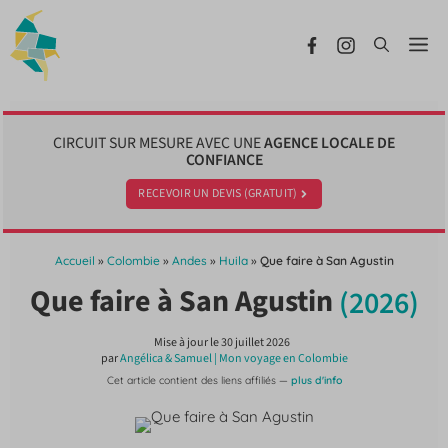
Aller
au
Me
contenu
CIRCUIT SUR MESURE AVEC UNE
AGENCE LOCALE DE
CONFIANCE
RECEVOIR UN DEVIS (GRATUIT)
Accueil
»
Colombie
»
Andes
»
Huila
»
Que faire à San Agustin
Que faire à San Agustin
(2026)
Mise à jour le
30 juillet 2026
par
Angélica & Samuel | Mon voyage en Colombie
Cet article contient des liens affiliés —
plus d'info