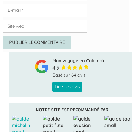
E-
mail
Site
web
Mon voyage en Colombie
4.9
Basé sur
64
avis
Lires les avis
NOTRE SITE EST RECOMMANDÉ PAR