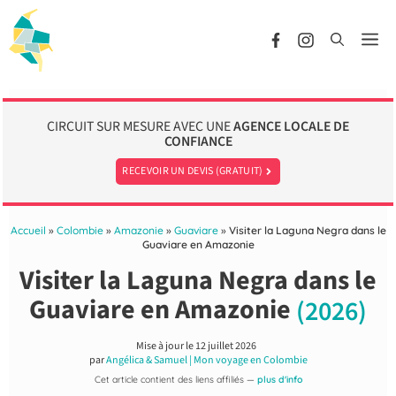
Aller
au
Me
contenu
CIRCUIT SUR MESURE AVEC UNE
AGENCE LOCALE DE
CONFIANCE
RECEVOIR UN DEVIS (GRATUIT)
Accueil
»
Colombie
»
Amazonie
»
Guaviare
»
Visiter la Laguna Negra dans le
Guaviare en Amazonie
Visiter la Laguna Negra dans le
Guaviare en Amazonie
(2026)
Mise à jour le
12 juillet 2026
par
Angélica & Samuel | Mon voyage en Colombie
Cet article contient des liens affiliés —
plus d'info