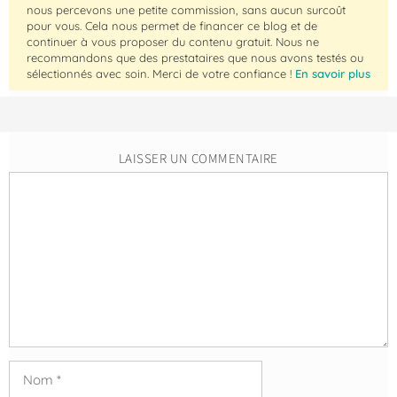
nous percevons une petite commission, sans aucun surcoût
pour vous. Cela nous permet de financer ce blog et de
continuer à vous proposer du contenu gratuit. Nous ne
recommandons que des prestataires que nous avons testés ou
sélectionnés avec soin. Merci de votre confiance !
En savoir plus
LAISSER UN COMMENTAIRE
Commentaire
Nom