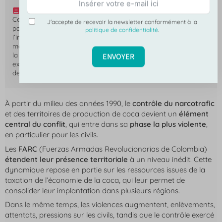
EN RÉSUMÉ
Cette période concentre un maximum de violence, marquée
J'accepte de recevoir la newsletter conformément à la
par la montée en puissance de chaque groupe armé et
politique de confidentialité
.
l’intensification des affrontements. Les conséquences sont
majeurs sur le plan humain et territorial et rappel l’époque de
la Violencia : nombreuses victimes, déplacements forcés,
ENVOYER
exode vers les périphéries urbaines, transformation durable
de certains territoires.
À partir du milieu des années 1990, le
contrôle du narcotrafic
et des territoires de production de coca devient un
élément
central du conflit
, qui entre dans sa
phase la plus violente
,
en particulier pour les civils.
Les
FARC
(
Fuerzas Armadas Revolucionarias de Colombia
)
étendent leur présence territoriale
à un niveau inédit. Cette
dynamique repose en partie sur les ressources issues de la
taxation de l’économie de la coca, qui leur permet de
consolider leur implantation dans plusieurs régions.
Dans le même temps, les violences augmentent, enlèvements,
attentats, pressions sur les civils, tandis que le contrôle exercé