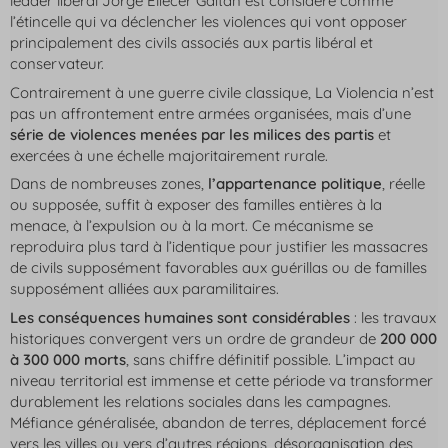
leader libéral Jorge Eliécer Gaitán est considéré comme
l’étincelle qui va déclencher les violences qui vont opposer
principalement des civils associés aux partis libéral et
conservateur.
Contrairement à une guerre civile classique,
La Violencia
n’est
pas un affrontement entre armées organisées, mais d’une
série de violences menées par les milices des partis
et
exercées à une échelle majoritairement rurale.
Dans de nombreuses zones,
l’appartenance politique
, réelle
ou supposée, suffit à exposer des familles entières à la
menace, à l’expulsion ou à la mort. Ce mécanisme se
reproduira plus tard à l’identique pour justifier les massacres
de civils supposément favorables aux guérillas ou de familles
supposément alliées aux paramilitaires.
Les conséquences humaines sont considérables
: les travaux
historiques convergent vers un ordre de grandeur de
200 000
à 300 000 morts
, sans chiffre définitif possible. L’impact au
niveau territorial est immense et cette période va transformer
durablement les relations sociales dans les campagnes.
Méfiance généralisée, abandon de terres, déplacement forcé
vers les villes ou vers d’autres régions, désorganisation des