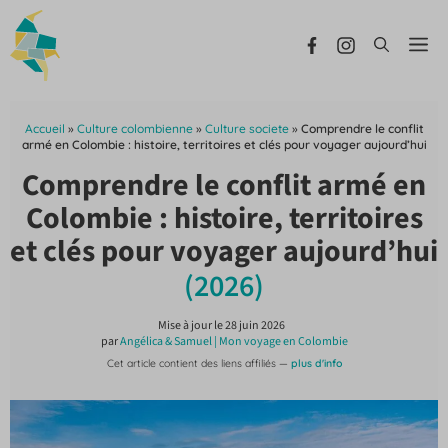
Aller
au
Me
contenu
Accueil
»
Culture colombienne
»
Culture societe
»
Comprendre le conflit
armé en Colombie : histoire, territoires et clés pour voyager aujourd’hui
Comprendre le conflit armé en
Colombie : histoire, territoires
et clés pour voyager aujourd’hui
(2026)
Mise à jour le
28 juin 2026
par
Angélica & Samuel | Mon voyage en Colombie
Cet article contient des liens affiliés —
plus d'info