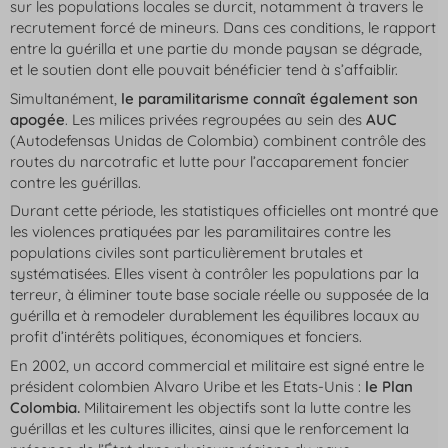
sur les populations locales se durcit, notamment à travers le
recrutement forcé de mineurs. Dans ces conditions, le rapport
entre la guérilla et une partie du monde paysan se dégrade,
et le soutien dont elle pouvait bénéficier tend à s’affaiblir.
Simultanément,
le paramilitarisme connaît également son
apogée
. Les milices privées regroupées au sein des
AUC
(
Autodefensas Unidas de Colombia
) combinent contrôle des
routes du narcotrafic et lutte pour l’accaparement foncier
contre les guérillas.
Durant cette période, les statistiques officielles ont montré que
les violences pratiquées par les paramilitaires contre les
populations civiles sont particulièrement brutales et
systématisées. Elles visent à contrôler les populations par la
terreur, à éliminer toute base sociale réelle ou supposée de la
guérilla et à remodeler durablement les équilibres locaux au
profit d’intérêts politiques, économiques et fonciers.
En 2002, un accord commercial et militaire est signé entre le
président colombien Alvaro Uribe et les Etats-Unis :
le Plan
Colombia.
Militairement les objectifs sont la lutte contre les
guérillas et les cultures illicites, ainsi que le renforcement la