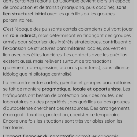
dans certaines régions. La Colombie devient alors un espace
de production et de transit (marijuana, puis cocaïne),
sans
lien structurel initial
avec les guérillas ou les groupes
paramilitaires.
C’est l’époque des puissants cartels colombiens qui vont jouer
un
rôle indirect,
mais déterminant en finançant des groupes
armés pour sécuriser des intérêts stratégiques, contribuant à
l’expansion de structures paramilitaires locales, souvent en
lien avec des élites foncières. Les contacts avec les guérillas
existent aussi, mais relèvent surtout de transactions
(paiement, non-agression, accords ponctuels), sans alliance
idéologique ni pilotage centralisé.
La rencontre entre cartels, guérillas et groupes paramilitaires
se fait de manière
pragmatique, locale et opportuniste
. Les
trafiquants ont besoin de protection pour des routes, des
laboratoires ou des propriétés ; des guérillas ou des groupes
d’autodéfense cherchent des ressources. Des arrangements
émergent : taxation, protection, coexistence temporaire.
Encore une fois les situations sont très variables selon les
territoires.
L’apport financier du narcotrafic
accroît les capacités