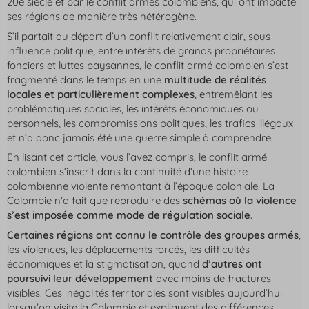
20e siècle et par le conflit armés colombiens, qui ont impacté
ses régions de manière très hétérogène.
S’il partait au départ d’un conflit relativement clair, sous
influence politique, entre intérêts de grands propriétaires
fonciers et luttes paysannes, le conflit armé colombien s’est
fragmenté dans le temps en une
multitude de réalités
locales et particulièrement complexes
, entremêlant les
problématiques sociales, les intérêts économiques ou
personnels, les compromissions politiques, les trafics illégaux
et n’a donc jamais été une guerre simple à comprendre.
En lisant cet article, vous l’avez compris, le conflit armé
colombien s’inscrit dans la continuité d’une histoire
colombienne violente remontant à l’époque coloniale. La
Colombie n’a fait que reproduire des
schémas où la violence
s’est imposée comme mode de régulation sociale
.
Certaines régions ont connu le contrôle des groupes armés
,
les violences, les déplacements forcés, les difficultés
économiques et la stigmatisation, quand
d’autres ont
poursuivi leur développement
avec moins de fractures
visibles. Ces inégalités territoriales sont visibles aujourd’hui
lorsqu’on visite la Colombie et expliquent des différences