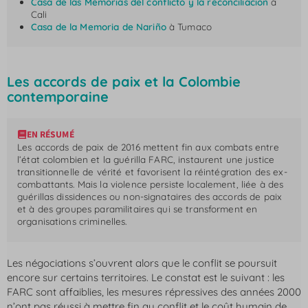
Casa de las Memorias del conflicto y la reconciliación
à
Cali
Casa de la Memoria de Nariño
à Tumaco
Les accords de paix et la Colombie
contemporaine
EN RÉSUMÉ
Les accords de paix de 2016 mettent fin aux combats entre
l’état colombien et la guérilla FARC, instaurent une justice
transitionnelle de vérité et favorisent la réintégration des ex-
combattants. Mais la violence persiste localement, liée à des
guérillas dissidences ou non-signataires des accords de paix
et à des groupes paramilitaires qui se transforment en
organisations criminelles.
Les négociations s’ouvrent alors que le conflit se poursuit
encore sur certains territoires. Le constat est le suivant : les
FARC sont affaiblies, les mesures répressives des années 2000
n’ont pas réussi à mettre fin au conflit et le coût humain de