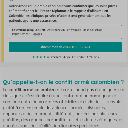
Nous vivons en Colombie et on peut vous confirmer que les soins privés
coûtent très cher ici.
France Diplomatie le rappelle d'ailleurs : en
Colombie, les cliniques privées n'admettent généralement que les
patients ayant une assurance.
Couverture jusqu'à 2,5 M€
· Assistance 24/7 en français · Hospitalisation ·
Rapatriement · Bagages
Obtenir mon devis
(REMISE −5 %)
Excellent · 4,6/5
· Trustpilot · 1 599 avis
Qu’appelle-t-on le conflit armé colombien ?
Le
conflit armé colombien
ne correspond pas à une guerre «
classique », c’est-à-dire à une confrontation homogène et
continue entre deux armées officielles et distinctes. Il renvoie
plutôt à un ensemble de violences armées distinctes,
apparues à des moments différents, portées par plusieurs
guérillas, des groupes paramilitaires et les forces étatiques, et
ancrées dans des réalités territoriales spécifiques.