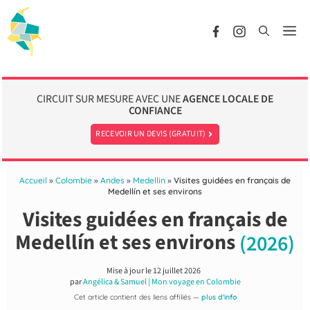
Aller
au
Me
contenu
CIRCUIT SUR MESURE AVEC UNE
AGENCE LOCALE DE
CONFIANCE
RECEVOIR UN DEVIS (GRATUIT)
Accueil
»
Colombie
»
Andes
»
Medellin
»
Visites guidées en français de
Medellín et ses environs
Visites guidées en français de
Medellín et ses environs
(2026)
Mise à jour le
12 juillet 2026
par
Angélica & Samuel | Mon voyage en Colombie
Cet article contient des liens affiliés —
plus d'info