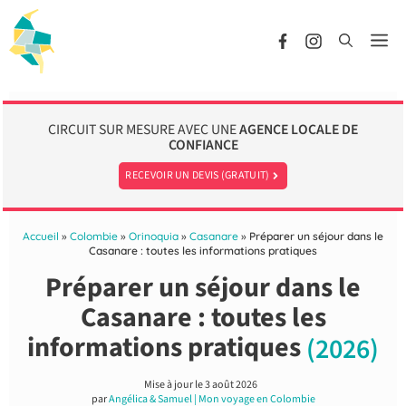
Aller
au
Me
contenu
CIRCUIT SUR MESURE AVEC UNE
AGENCE LOCALE DE
CONFIANCE
RECEVOIR UN DEVIS (GRATUIT)
Accueil
»
Colombie
»
Orinoquia
»
Casanare
»
Préparer un séjour dans le
Casanare : toutes les informations pratiques
Préparer un séjour dans le
Casanare : toutes les
informations pratiques
(2026)
Mise à jour le
3 août 2026
par
Angélica & Samuel | Mon voyage en Colombie