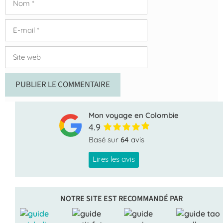
E-
mail
Site
web
Mon voyage en Colombie
4.9
Basé sur
64
avis
Lires les avis
NOTRE SITE EST RECOMMANDÉ PAR