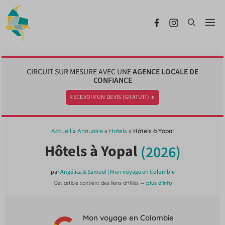
Aller
au
Me
contenu
CIRCUIT SUR MESURE AVEC UNE
AGENCE LOCALE DE
CONFIANCE
RECEVOIR UN DEVIS (GRATUIT)
Accueil
»
Annuaire
»
Hotels
»
Hôtels à Yopal
Hôtels à Yopal
(2026)
par
Angélica & Samuel | Mon voyage en Colombie
Cet article contient des liens affiliés —
plus d'info
Mon voyage en Colombie