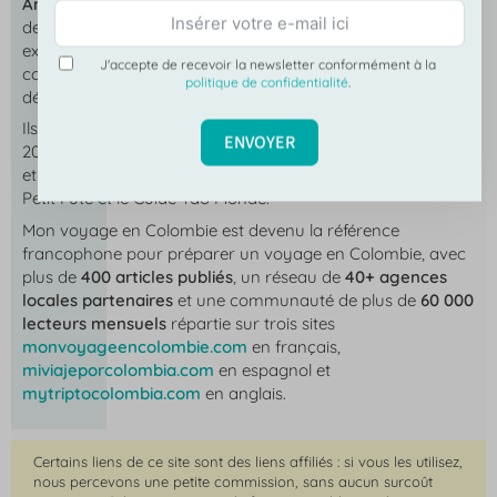
Angélica Troya
et
Samuel Bourille
parcourent le pays
depuis 2013 et partagent leurs reportages et leurs
expériences sur leur blog
Mon voyage en Colombie
,
J'accepte de recevoir la newsletter conformément à la
combinant regard local et recul de voyageur pour faire
politique de confidentialité
.
découvrir la Colombie autrement à leurs lecteurs.
Ils sont les auteurs du
Guide Évasion Colombie
(Hachette,
ENVOYER
2024) et du
Guide Simplissime Colombie
(Hachette, 2026)
et leur blog est recommandé par le Guide Vert Michelin, le
Petit Futé et le Guide Tao Monde.
Mon voyage en Colombie
est devenu la référence
francophone pour préparer un voyage en Colombie, avec
plus de
400 articles publiés
, un réseau de
40+ agences
locales partenaires
et une communauté de plus de
60 000
lecteurs mensuels
répartie sur trois sites
monvoyageencolombie.com
en français,
miviajeporcolombia.com
en espagnol et
mytriptocolombia.com
en anglais.
Certains liens de ce site sont des liens affiliés : si vous les utilisez,
nous percevons une petite commission, sans aucun surcoût