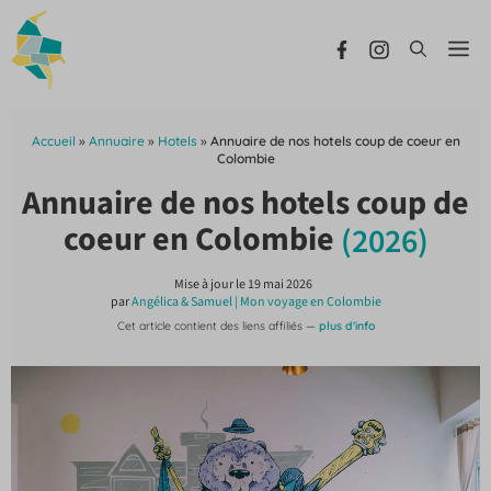
Aller
au
Me
contenu
Accueil
»
Annuaire
»
Hotels
»
Annuaire de nos hotels coup de coeur en
Colombie
Annuaire de nos hotels coup de
coeur en Colombie
(2026)
Mise à jour le
19 mai 2026
par
Angélica & Samuel | Mon voyage en Colombie
Cet article contient des liens affiliés —
plus d'info