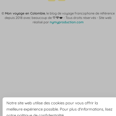
©
Mon voyage en Colombie
, le blog de voyage francophone de référence
depuis 2018 avec beaucoup de 💛💙❤️ -
Tous droits réservés - Site web
réalisé par
nymyproduction.com
Notre site web utilise des cookies pour vous offrir la
meilleure expérience possible. Pour plus d'informations, lisez
notre politique de confidentialité
.