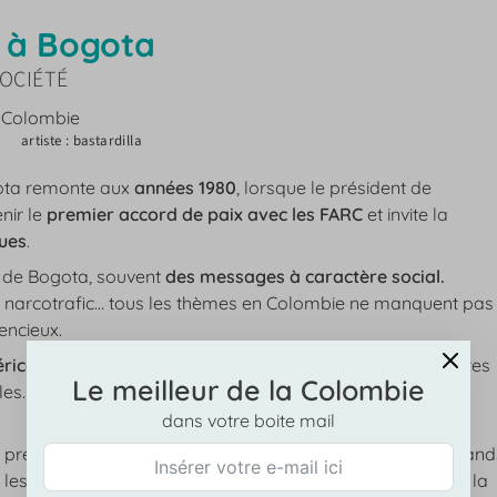
t à Bogota
OCIÉTÉ
artiste : bastardilla
ogota remonte aux
années 1980
, lorsque le président de
nir le
premier accord de paix avec les FARC
et invite la
rues
.
 de Bogota, souvent
des messages à caractère social.
res, narcotrafic… tous les thèmes en Colombie ne manquent pas
encieux.
ricaine,
des jeunes vont s’emparer de bombes de peintures
Le meilleur de la Colombie
lles. Ce mouvement va générer de l’incompréhension et
dans votre boite mail
 première époque qui vont devenir par la suite les plus grand
 les immenses fresques colorées qui font la réputation de la