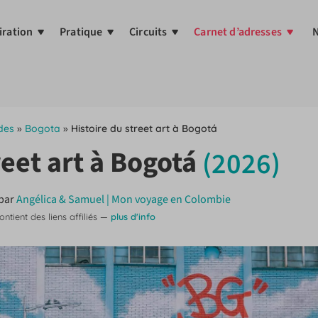
iration
Pratique
Circuits
Carnet d’adresses
N
des
»
Bogota
»
Histoire du street art à Bogotá
reet art à Bogotá
(2026)
par
Angélica & Samuel | Mon voyage en Colombie
contient des liens affiliés —
plus d'info