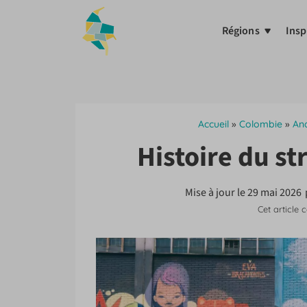
Aller
au
Régions
Insp
contenu
Accueil
»
Colombie
»
An
Histoire du st
Mise à jour le
29 mai 2026
Cet article 