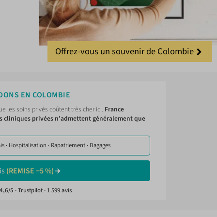
Offrez-vous un souvenir de Colombie
DONS EN COLOMBIE
 les soins privés coûtent très cher ici.
France
les cliniques privées n'admettent généralement que
is · Hospitalisation · Rapatriement · Bagages
is
(REMISE −5 %)
 4,6/5
· Trustpilot · 1 599 avis