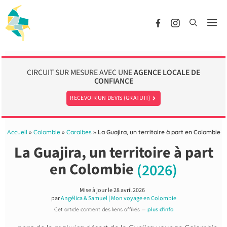
Aller
au
Me
contenu
CIRCUIT SUR MESURE AVEC UNE
AGENCE LOCALE DE
CONFIANCE
RECEVOIR UN DEVIS (GRATUIT)
Accueil
»
Colombie
»
Caraibes
»
La Guajira, un territoire à part en Colombie
La Guajira, un territoire à part
en Colombie
(2026)
Mise à jour le
28 avril 2026
par
Angélica & Samuel | Mon voyage en Colombie
Cet article contient des liens affiliés —
plus d'info