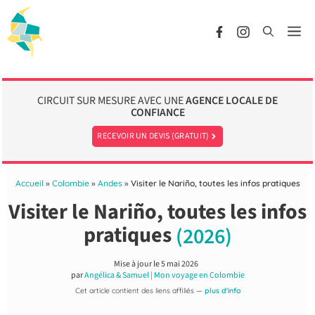
Aller
au
Me
contenu
CIRCUIT SUR MESURE AVEC UNE
AGENCE LOCALE DE
CONFIANCE
RECEVOIR UN DEVIS (GRATUIT)
Accueil
»
Colombie
»
Andes
»
Visiter le Nariño, toutes les infos pratiques
Visiter le Nariño, toutes les infos
pratiques
(2026)
Mise à jour le
5 mai 2026
par
Angélica & Samuel | Mon voyage en Colombie
Cet article contient des liens affiliés —
plus d'info