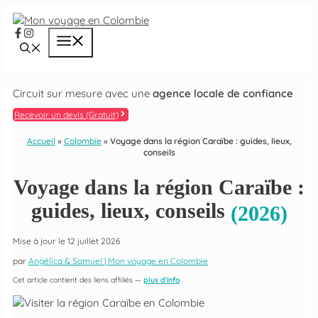
Aller
au
Menu
contenu
Circuit sur mesure avec une
agence locale de confiance
Recevoir un devis (Gratuit)
Accueil
»
Colombie
»
Voyage dans la région Caraïbe : guides, lieux,
conseils
Voyage dans la région Caraïbe :
guides, lieux, conseils
(2026)
Mise à jour le
12 juillet 2026
par
Angélica & Samuel | Mon voyage en Colombie
Cet article contient des liens affiliés —
plus d'info