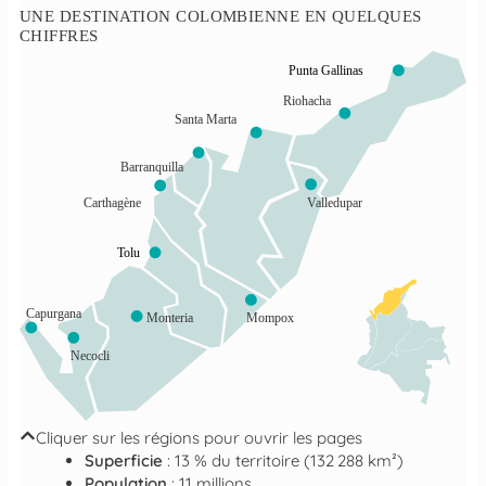
UNE DESTINATION COLOMBIENNE EN QUELQUES
CHIFFRES
Punta Gallinas
Riohacha
Santa Marta
Barranquilla
Carthagène
Valledupar
Tolu
Capurgana
Monteria
Mompox
Necocli
Cliquer sur les régions pour ouvrir les pages
Superficie
: 13 % du territoire (132 288 km²)
Population
: 11 millions