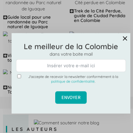
Trek de la Cité Perdue,
guide de Ciudad Perdida
Guide local pour une
en Colombie
randonnée au Parc
naturel de Iguaque
Le meilleur de la Colombie
dans votre boite mail
Visiter le parc Tayrona,
Nueva Venecia et les
toutes les infos pratiques
villages sur pilotis de la
Cienaga Grande
J'accepte de recevoir la newsletter conformément à la
politique de confidentialité
.
Notre expérience au parc
Les plus belles plages du
Tayrona
Parc Tayrona
ENVOYER
LES AUTEURS