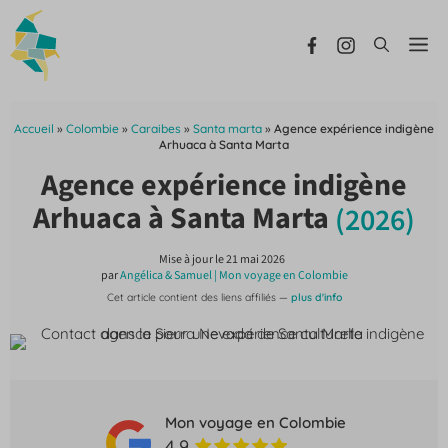
Aller
au
Me
contenu
Accueil
»
Colombie
»
Caraibes
»
Santa marta
»
Agence expérience indigène
Arhuaca à Santa Marta
Agence expérience indigène
Arhuaca à Santa Marta
(2026)
Mise à jour le
21 mai 2026
par
Angélica & Samuel | Mon voyage en Colombie
Cet article contient des liens affiliés —
plus d'info
Mon voyage en Colombie
4.9