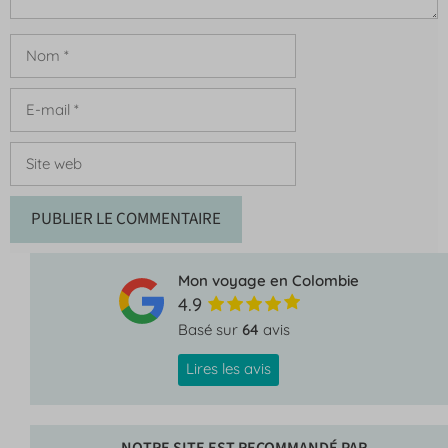
Nom
E-
mail
Site
web
Mon voyage en Colombie
4.9
Basé sur
64
avis
Lires les avis
NOTRE SITE EST RECOMMANDÉ PAR