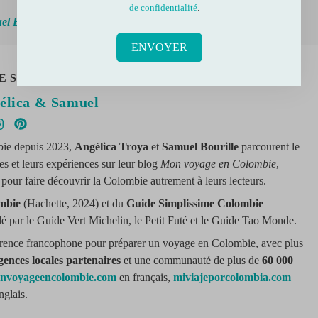
de confidentialité
.
l Bourille
— Mon voyage en Colombie. Tous droits réservés.
ENVOYER
ES AUTEURS
élica & Samuel
bie depuis 2023,
Angélica Troya
et
Samuel Bourille
parcourent le
es et leurs expériences sur leur blog
Mon voyage en Colombie
,
pour faire découvrir la Colombie autrement à leurs lecteurs.
mbie
(Hachette, 2024) et du
Guide Simplissime Colombie
é par le Guide Vert Michelin, le Petit Futé et le Guide Tao Monde.
érence francophone pour préparer un voyage en Colombie, avec plus
gences locales partenaires
et une communauté de plus de
60 000
nvoyageencolombie.com
en français,
miviajeporcolombia.com
glais.