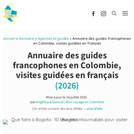
Aller
au
Me
contenu
Accueil
»
Annuaire
»
Agences et guides
»
Annuaire des guides francophones
en Colombie, visites guidées en français
Annuaire des guides
francophones en Colombie,
visites guidées en français
(2026)
Mise à jour le
14 juillet 2026
par
Angélica & Samuel | Mon voyage en Colombie
Cet article contient des liens affiliés —
plus d'info