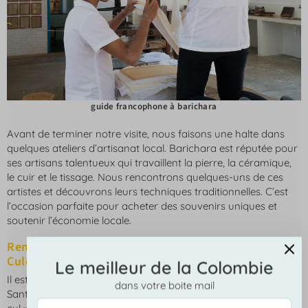
guide francophone à barichara
Avant de terminer notre visite, nous faisons une halte dans
quelques ateliers d’artisanat local. Barichara est réputée pour
ses artisans talentueux qui travaillent la pierre, la céramique,
le cuir et le tissage. Nous rencontrons quelques-uns de ces
artistes et découvrons leurs techniques traditionnelles. C’est
l’occasion parfaite pour acheter des souvenirs uniques et
soutenir l’économie locale.
Rencontre sur la fabrication des « Hormigas
Culonas » à Barichara (2h)
Le meilleur de la Colombie
Il est temps pour vous de découvrir l’un des emblèmes du
dans votre boite mail
Santander : les « Hormigas Culonas » ou « Fourmis à gros