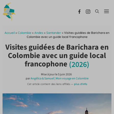
Aller
au
Me
contenu
Accueil
»
Colombie
»
Andes
»
Santander
»
Visites guidées de Barichara en
Colombie avec un guide local francophone
Visites guidées de Barichara en
Colombie avec un guide local
francophone
(2026)
Mise à jour le
5 juin 2026
par
Angélica & Samuel | Mon voyage en Colombie
Cet article contient des liens affiliés —
plus d'info