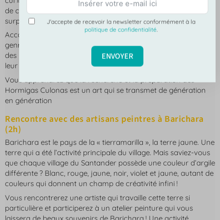
cul ». En route pour une rencontre inédite avec des fabricants
de cette spécialité locale étonnante. Préparez-vous à être
surpris et à éveiller vos papilles !
J'accepte de recevoir la newsletter conformément à la
politique de confidentialité
.
Accompagnés d’un guide francophone à Barichara, c’est le
genre de rencontre qu’on n’oublie pas ! Vous entrerez chez
ENVOYER
des habitants qui vous inviteront à découvrir les secrets de
leur savoir-faire.
Vous apprendrez que la recherche et la préparation des
Hormigas Culonas est un art qui se transmet de génération
en génération
Rencontre avec des artisans peintres à Barichara
(2h)
Barichara est le pays de la « tierramarilla », la terre jaune. Une
terre qui a été l’activité principale du village. Mais saviez-vous
que chaque village du Santander possède une couleur d’argile
différente ? Blanc, rouge, jaune, noir, violet et jaune, autant de
couleurs qui donnent un champ de créativité infini !
Vous rencontrerez une artiste qui travaille cette terre si
particulière et participerez à un atelier peinture qui vous
laissera de beaux souvenirs de Barichara ! Une activité