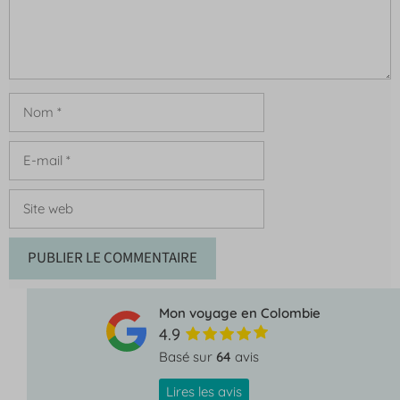
Nom
E-
mail
Site
web
Mon voyage en Colombie
4.9
Basé sur
64
avis
Lires les avis