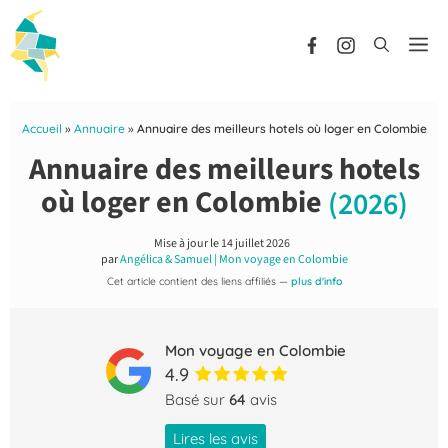
Aller
au
Me
contenu
Accueil
»
Annuaire
»
Annuaire des meilleurs hotels où loger en Colombie
Annuaire des meilleurs hotels
où loger en Colombie
(2026)
Mise à jour le
14 juillet 2026
par
Angélica & Samuel | Mon voyage en Colombie
Cet article contient des liens affiliés —
plus d'info
Mon voyage en Colombie
4.9
Basé sur
64
avis
Lires les avis