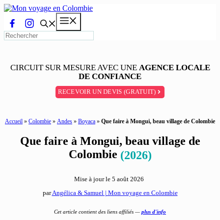
Aller
au
Menu
contenu
CIRCUIT SUR MESURE AVEC UNE
AGENCE LOCALE
DE CONFIANCE
RECEVOIR UN DEVIS (GRATUIT)
Accueil
»
Colombie
»
Andes
»
Boyaca
»
Que faire à Mongui, beau village de Colombie
Que faire à Mongui, beau village de
Colombie
(2026)
Mise à jour le
5 août 2026
par
Angélica & Samuel | Mon voyage en Colombie
Cet article contient des liens affiliés —
plus d'info