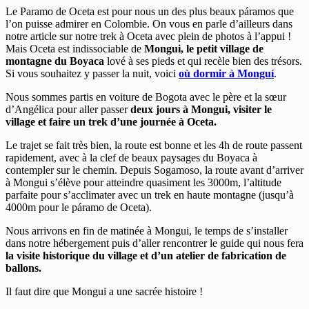
Le Paramo de Oceta est pour nous un des plus beaux páramos que
l’on puisse admirer en Colombie. On vous en parle d’ailleurs dans
notre article sur notre trek à Oceta avec plein de photos à l’appui !
Mais Oceta est indissociable de
Mongui, le petit village de
montagne du Boyaca
lové à ses pieds et qui recèle bien des trésors.
Si vous souhaitez y passer la nuit, voici
où dormir à Monguí
.
Nous sommes partis en voiture de Bogota avec le père et la sœur
d’Angélica pour aller passer
deux jours à Mongui, visiter le
village et faire un trek d’une journée à Oceta.
Le trajet se fait très bien, la route est bonne et les 4h de route passent
rapidement, avec à la clef de beaux paysages du Boyaca à
contempler sur le chemin. Depuis Sogamoso, la route avant d’arriver
à Mongui s’élève pour atteindre quasiment les 3000m, l’altitude
parfaite pour s’acclimater avec un trek en haute montagne (jusqu’à
4000m pour le páramo de Oceta).
Nous arrivons en fin de matinée à Mongui, le temps de s’installer
dans notre hébergement puis d’aller rencontrer le guide qui nous fera
la visite historique du village et d’un atelier de fabrication de
ballons.
Il faut dire que Mongui a une sacrée histoire !