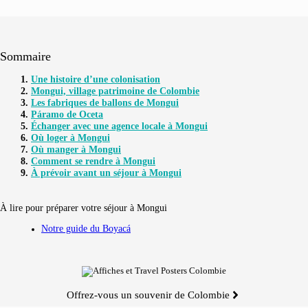
Sommaire
Une histoire d’une colonisation
Mongui, village patrimoine de Colombie
Les fabriques de ballons de Mongui
Páramo de Oceta
Échanger avec une agence locale à Mongui
Où loger à Mongui
Où manger à Mongui
Comment se rendre à Mongui
À prévoir avant un séjour à Mongui
À lire pour préparer votre séjour à Mongui
Notre guide du Boyacá
Offrez-vous un souvenir de Colombie