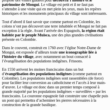
propose des visites guidées pour
découvrir l’histoire et le
patrimoine de Mongui
. Le village est petit et il ne faut pas
s’attendre à une visite qui en met plein les yeux, mais les repères
historiques et les monuments principaux du village sont intéressants.
Tout d’abord il faut savoir que comme partout en Colombie, les
colons n’ont pas découvert une terre inhabitée et Mongui ne fait pas
exception à la règle. Avant l’arrivée des Espagnols,
la région était
habitée par le peuple Muisca,
une des plus grandes civilisations
présente en Colombie.
Dans le couvent, construit en 1760 avec l’église Notre-Dame de
Mongui, est exposée d’ailleurs toute
une iconographie liée à
l’histoire du village
, avec notamment un bout consacré à
l’évangélisation des populations indigènes. Frissons.
En 1550 arrivent les moines franciscains dans un but
d’
évangélisation des populations indigènes
(comme partout en
Colombie). Les populations indigènes sont rassemblées (de force)
pour faciliter leur conversion au catholicisme et l’accès à leur main-
d’œuvre. Le village est donc dans un premier temps composé à
grande majorité par les populations indigènes « surveillées » par les
franciscains. La couronne espagnole fait construire une chapelle puis
un pont qui permettra d’acheminer les pierres nécessaires à la
construction de la grande basilique.