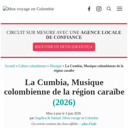
Aller
Me
au
contenu
CIRCUIT SUR MESURE AVEC UNE
AGENCE LOCALE
DE CONFIANCE
RECEVOIR UN DEVIS (GRATUIT)
Accueil
»
Culture colombienne
»
Musique
»
La Cumbia, Musique colombienne de la
région caraïbe
La Cumbia, Musique
colombienne de la région caraïbe
(2026)
Mise à jour le
3 juin 2026
par
Angélica & Samuel | Mon voyage en Colombie
Cet article contient des liens affiliés —
plus d'info