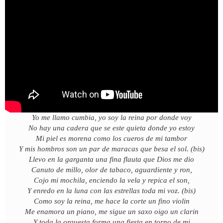
Yo me llamo cumbia, yo soy la reina por donde voy
No hay una cadera que se este quieta donde yo estoy
Mi piel es morena como los cueros de mi tambor
Y mis hombros son un par de maracas que besa el sol. (bis)
Llevo en la garganta una fina flauta que Dios me dio
Canuto de millo, olor de tabaco, aguardiente y ron,
Cojo mi mochila, enciendo la vela y repica el son,
Y enredo en la luna con las estrellas toda mi voz. (bis)
Como soy la reina, me hace la corte un fino violin
Me enamora un piano, me sigue un saxo oigo un clarin
Y toda la orquesta forma una fiesta en torno de mi