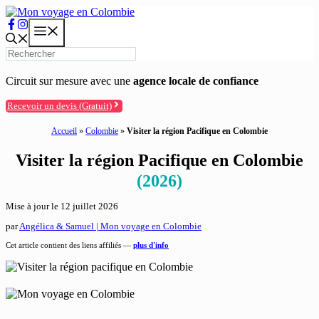
Aller
au
Menu
contenu
Circuit sur mesure avec une
agence locale de confiance
Recevoir un devis (Gratuit)
Accueil
»
Colombie
»
Visiter la région Pacifique en Colombie
Visiter la région Pacifique en Colombie
(2026)
Mise à jour le
12 juillet 2026
par
Angélica & Samuel | Mon voyage en Colombie
Cet article contient des liens affiliés —
plus d'info