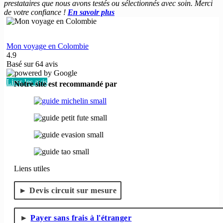
prestataires que nous avons testés ou sélectionnés avec soin. Merci
de votre confiance !
En savoir plus
Mon voyage en Colombie
4.9
Basé sur
64
avis
Lires les avis
Notre site est recommandé par
Liens utiles
Devis circuit sur mesure
Payer sans frais à l'étranger