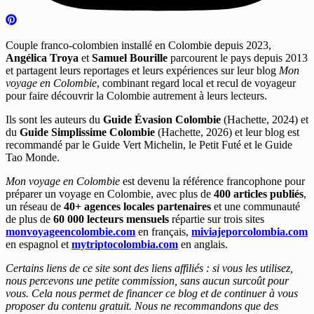
Couple franco-colombien installé en Colombie depuis 2023,
Angélica Troya
et
Samuel Bourille
parcourent le pays depuis 2013
et partagent leurs reportages et leurs expériences sur leur blog
Mon
voyage en Colombie
, combinant regard local et recul de voyageur
pour faire découvrir la Colombie autrement à leurs lecteurs.
Ils sont les auteurs du
Guide Évasion Colombie
(Hachette, 2024) et
du
Guide Simplissime Colombie
(Hachette, 2026) et leur blog est
recommandé par le Guide Vert Michelin, le Petit Futé et le Guide
Tao Monde.
Mon voyage en Colombie
est devenu la référence francophone pour
préparer un voyage en Colombie, avec plus de
400 articles publiés
,
un réseau de
40+ agences locales partenaires
et une communauté
de plus de
60 000 lecteurs mensuels
répartie sur trois sites
monvoyageencolombie.com
en français,
miviajeporcolombia.com
en espagnol et
mytriptocolombia.com
en anglais.
Certains liens de ce site sont des liens affiliés : si vous les utilisez,
nous percevons une petite commission, sans aucun surcoût pour
vous. Cela nous permet de financer ce blog et de continuer à vous
proposer du contenu gratuit. Nous ne recommandons que des