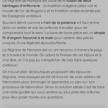
La filigrane de Mompox est issue de la
fusion de deux
héritages d’orfèvrerie
: la tradition indigène (allez voir le
musée de l’or de Bogota !) et la tradition arabe amenée par
les Espagnols andalous.
Souvent décrit comme
« l’art de la patience »
il faut entrer
dans un atelier et voir les orfèvres travailler pour en
comprendre tout le sens. La base de toute pièce est un
simple
fil d’argent façonné à la main
pour obtenir des pièces
uniques d’une légèreté époustouflante.
La filigrane de Mompox est un art reconnu à travers le pays
et à travers le monde. On adore la finesse de ces bijoux et à
vrai dire, on n’a pas pu s’empêcher de (se) faire quelques
cadeaux !
On trouve plein de boutiques proposant des bijoux en
filigrane, mais essayez plutôt de trouver de vrais ateliers de
fabrication pour échanger et apprendre un peu sur son
processus de fabrication. Sinon la solution idéale c’est de faire
une visite guidée qui vous amène au plus près des orfèvres
pour leur poser toutes vos questions.