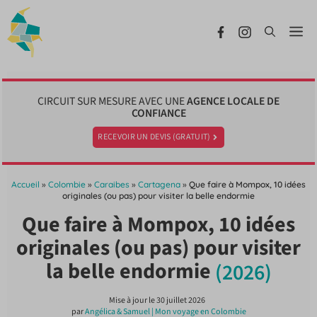
Aller
au
Me
contenu
CIRCUIT SUR MESURE AVEC UNE
AGENCE LOCALE DE
CONFIANCE
RECEVOIR UN DEVIS (GRATUIT)
Accueil
»
Colombie
»
Caraibes
»
Cartagena
»
Que faire à Mompox, 10 idées
originales (ou pas) pour visiter la belle endormie
Que faire à Mompox, 10 idées
originales (ou pas) pour visiter
la belle endormie
(2026)
Mise à jour le
30 juillet 2026
par
Angélica & Samuel | Mon voyage en Colombie