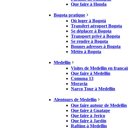
Que faire à Honda
Bogota pratique
Où loger à Bogotá
Transfert aéroport Bogota
Se déplacer à Bogota
Transport privé à Bogota
Se rendre à Bogota
Bonnes adresses à Bogota
Météo à Bogota
Medellin
Visites de Medellin en françai
Que faire à Medellin
Comuna 13
Moravia
Narco Tour à Medellin
Alentours de Medellin
Que faire autour de Medellin
Que faire à Guatape
Que faire à Jerico
Que faire à Jardín
Rafting à Medellin