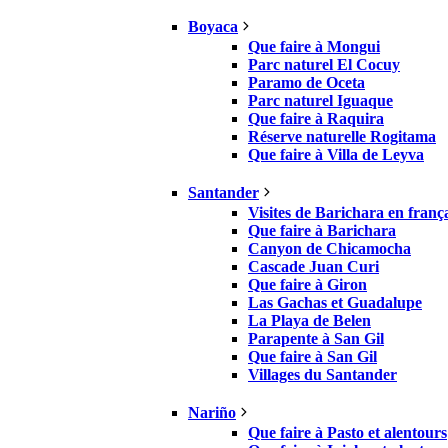
Boyaca
Que faire à Mongui
Parc naturel El Cocuy
Paramo de Oceta
Parc naturel Iguaque
Que faire à Raquira
Réserve naturelle Rogitama
Que faire à Villa de Leyva
Santander
Visites de Barichara en franç
Que faire à Barichara
Canyon de Chicamocha
Cascade Juan Curi
Que faire à Giron
Las Gachas et Guadalupe
La Playa de Belen
Parapente à San Gil
Que faire à San Gil
Villages du Santander
Nariño
Que faire à Pasto et alentours