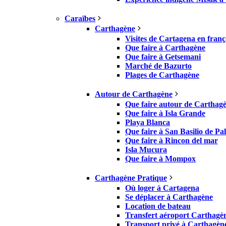
Caraïbes
Carthagène
Visites de Cartagena en franç
Que faire à Carthagène
Que faire à Getsemani
Marché de Bazurto
Plages de Carthagène
Autour de Carthagène
Que faire autour de Carthag
Que faire à Isla Grande
Playa Blanca
Que faire à San Basilio de Pa
Que faire à Rincon del mar
Isla Mucura
Que faire à Mompox
Carthagène Pratique
Où loger à Cartagena
Se déplacer à Carthagène
Location de bateau
Transfert aéroport Carthagè
Transport privé à Carthagèn