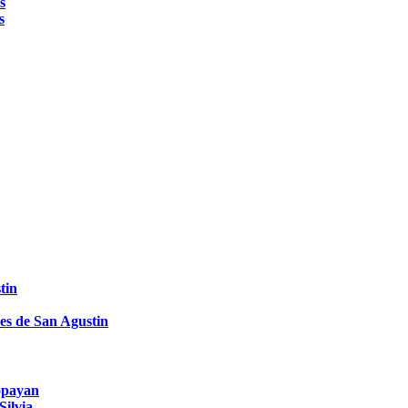
s
s
tin
es de San Agustin
Popayan
Silvia