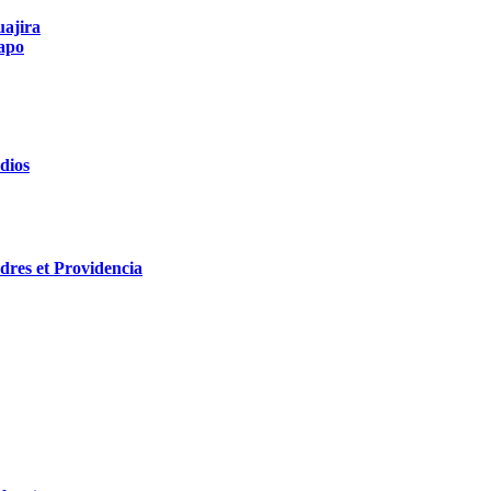
uajira
apo
dios
res et Providencia