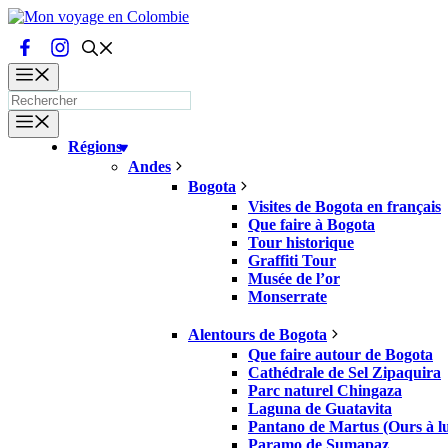
Aller
au
contenu
Menu
Menu
Régions
Andes
Bogota
Visites de Bogota en français
Que faire à Bogota
Tour historique
Graffiti Tour
Musée de l’or
Monserrate
Alentours de Bogota
Que faire autour de Bogota
Cathédrale de Sel Zipaquira
Parc naturel Chingaza
Laguna de Guatavita
Pantano de Martus (Ours à lu
Paramo de Sumapaz