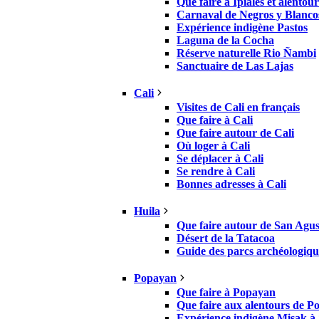
Que faire à Ipiales et alentour
Carnaval de Negros y Blanco
Expérience indigène Pastos
Laguna de la Cocha
Réserve naturelle Rio Ñambi
Sanctuaire de Las Lajas
Cali
Visites de Cali en français
Que faire à Cali
Que faire autour de Cali
Où loger à Cali
Se déplacer à Cali
Se rendre à Cali
Bonnes adresses à Cali
Huila
Que faire autour de San Agus
Désert de la Tatacoa
Guide des parcs archéologiqu
Popayan
Que faire à Popayan
Que faire aux alentours de 
Expérience indigène Misak à 