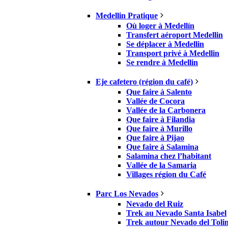
Medellin Pratique
Où loger à Medellín
Transfert aéroport Medellin
Se déplacer à Medellin
Transport privé à Medellin
Se rendre à Medellin
Eje cafetero (région du café)
Que faire à Salento
Vallée de Cocora
Vallée de la Carbonera
Que faire à Filandia
Que faire à Murillo
Que faire à Pijao
Que faire à Salamina
Salamina chez l’habitant
Vallée de la Samaria
Villages région du Café
Parc Los Nevados
Nevado del Ruiz
Trek au Nevado Santa Isabel
Trek autour Nevado del Toli