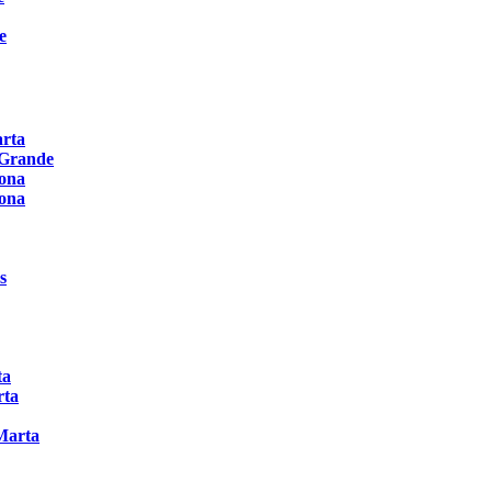
e
arta
 Grande
rona
rona
s
ta
rta
Marta