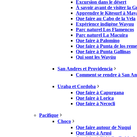
Excursion dans le désert
À savoir avant de visiter la G
Apprendre le Kitesurf à May
Que faire au Cabo de la Vela
Expérience indigène Wayuu
Parc naturel Los Flamencos
Parc naturel La Macuira
Que faire à Palomino
Que faire à Punta de los reme
Que faire à Punta Gallinas
Qui sont les Wayúu
San Andres et Providencia
Comment se rendre à San And
Uraba et Cordoba
Que faire à Capurgana
Que faire à Lorica
Que faire à Necocli
Pacifique
Choco
Que faire autour de Nuqui
Que faire à Arusi