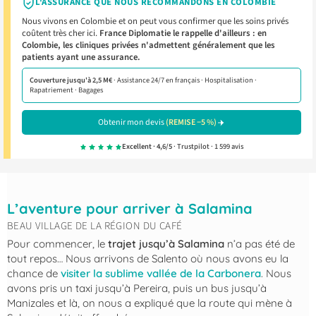
L'ASSURANCE QUE NOUS RECOMMANDONS EN COLOMBIE
Nous vivons en Colombie et on peut vous confirmer que les soins privés
coûtent très cher ici.
France Diplomatie le rappelle d'ailleurs : en
Colombie, les cliniques privées n'admettent généralement que les
patients ayant une assurance.
Couverture jusqu'à 2,5 M€
· Assistance 24/7 en français · Hospitalisation ·
Rapatriement · Bagages
Obtenir mon devis
(REMISE −5 %)
Excellent · 4,6/5
· Trustpilot · 1 599 avis
L’aventure pour arriver à Salamina
BEAU VILLAGE DE LA RÉGION DU CAFÉ
Pour commencer, le
trajet jusqu’à Salamina
n’a pas été de
tout repos… Nous arrivons de Salento où nous avons eu la
chance de
visiter la sublime vallée de la Carbonera
. Nous
avons pris un taxi jusqu’à Pereira, puis un bus jusqu’à
Manizales et là, on nous a expliqué que la route qui mène à