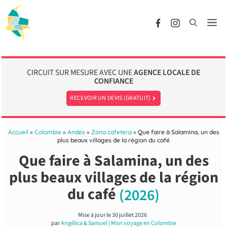
Aller
au
Me
contenu
CIRCUIT SUR MESURE AVEC UNE
AGENCE LOCALE DE
CONFIANCE
RECEVOIR UN DEVIS (GRATUIT)
Accueil
»
Colombie
»
Andes
»
Zona cafetera
»
Que faire à Salamina, un des
plus beaux villages de la région du café
Que faire à Salamina, un des
plus beaux villages de la région
du café
(2026)
Mise à jour le
30 juillet 2026
par
Angélica & Samuel | Mon voyage en Colombie