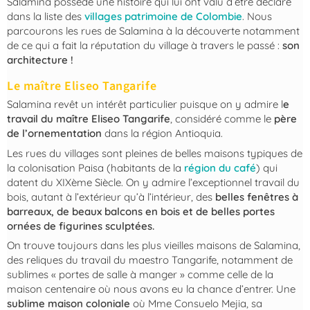
Salamina possède une histoire qui lui ont valu d’être déclaré
dans la liste des
villages patrimoine de Colombie
. Nous
parcourons les rues de Salamina à la découverte notamment
de ce qui a fait la réputation du village à travers le passé :
son
architecture !
Le ma
î
tre Eliseo Tangarife
Salamina revêt un intérêt particulier puisque on y admire l
e
travail du maître Eliseo Tangarife
, considéré comme le
père
de l’ornementation
dans la région Antioquia.
Les rues du villages sont pleines de belles maisons typiques de
la colonisation Paisa (habitants de la
région du café
) qui
datent du XIXème Siècle. On y admire l’exceptionnel travail du
bois, autant à l’extérieur qu’à l’intérieur, des
belles fenêtres à
barreaux, de beaux balcons en bois et de belles portes
ornées de figurines sculptées.
On trouve toujours dans les plus vieilles maisons de Salamina,
des reliques du travail du maestro Tangarife, notamment de
sublimes « portes de salle à manger » comme celle de la
maison centenaire où nous avons eu la chance d’entrer. Une
sublime maison coloniale
où Mme Consuelo Mejia, sa