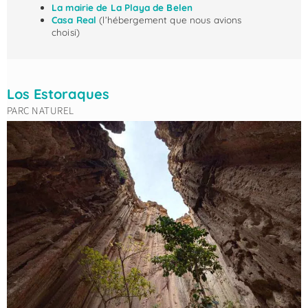
La mairie de La Playa de Belen
Casa Real
(l’hébergement que nous avions
choisi)
Los Estoraques
PARC NATUREL