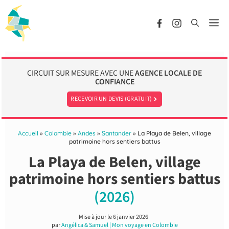
Aller
au
Me
contenu
CIRCUIT SUR MESURE AVEC UNE
AGENCE LOCALE DE
CONFIANCE
RECEVOIR UN DEVIS (GRATUIT)
Accueil
»
Colombie
»
Andes
»
Santander
»
La Playa de Belen, village
patrimoine hors sentiers battus
La Playa de Belen, village
patrimoine hors sentiers battus
(2026)
Mise à jour le
6 janvier 2026
par
Angélica & Samuel | Mon voyage en Colombie