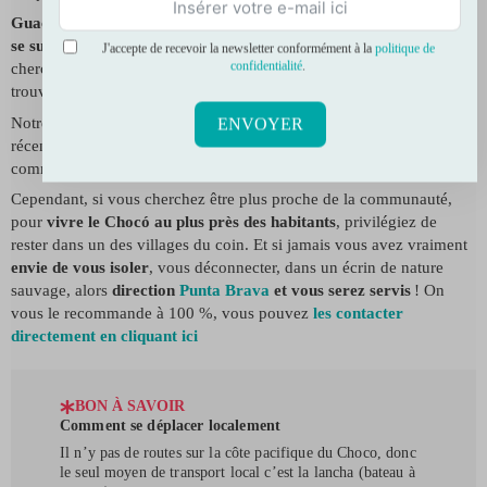
Guachalito n’est pas vraiment un village
, c’est plutôt une
plage où
se succèdent les hôtels, la plupart de luxe
pour les touristes qui
J'accepte de recevoir la newsletter conformément à la
politique de
confidentialité
.
cherchent le confort. Parmi les attractifs, La
Cascada del amor
se
trouve par ici.
Notre recommandation dans cette zone est
Casa Balae
, un hôtel
ENVOYER
récent face à la mer, écoresponsable et surtout qui travaille avec la
communauté pour proposer des plans intéressants.
Cependant, si vous cherchez être plus proche de la communauté,
pour
vivre le Chocó au plus près des habitants
, privilégiez de
rester dans un des villages du coin. Et si jamais vous avez vraiment
envie de vous isoler
, vous déconnecter, dans un écrin de nature
sauvage, alors
direction
Punta Brava
et vous serez servis
! On
vous le recommande à 100 %, vous pouvez
les contacter
directement en cliquant ici
BON À SAVOIR
Comment se déplacer localement
Il n’y pas de routes sur la côte pacifique du Choco, donc
le seul moyen de transport local c’est la lancha (bateau à