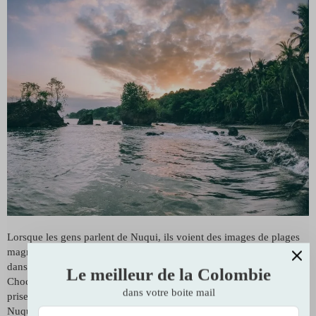
Lorsque les gens parlent de Nuqui, ils voient des images de plages
magnifiques de sable noir bordées de palmiers avec des rochers
dans l’océan… en fait c’est le paysage de toute la côte pacifique du
Le meilleur de la Colombie
Choco. Mais la plupart des photos que l’on voit circuler ont été
dans votre boite mail
prises à Guachalito,
le site le plus touristique de la région
de
Nuqui.