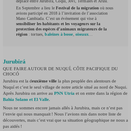
déplace entre Jurubirá, Coquí, Joví, Termales et Arusí.
En Septembre a lieu le
Festival de la migration
où nous
avions participé en 2018 à l’invitation de l’association
Mano Cambiada. C’est un événement qui vise à
sensibiliser les habitants et les voyageurs sur la
protection des espèces d’animaux migrateurs de la
région
: tortues,
baleines à bosse
,
oiseaux
…
Jurubirá
QUE FAIRE AUTOUR DE NUQUÍ, CÔTE PACIFIQUE DU
CHOCÓ
Jurubira est la d
euxième ville
la plus peuplée des alentours de
Nuquí et c’est le seul village de notre article situé au nord de Nuqui.
Après Jurubira on arrive au
PNN Utria
et on entre dans la région de
Bahia Solano et El Valle
.
Nous ne sommes encore jamais allés à Jurubira, mais ce n’est pas
l’envie qui nous manquait ! Nous l’avions mis dans notre liste de
découvertes, mais c’est vrai que sa situation géographique ne nous a
pas aidés !