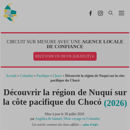
Aller
au
Me
contenu
CIRCUIT SUR MESURE AVEC UNE
AGENCE LOCALE
DE CONFIANCE
RECEVOIR UN DEVIS (GRATUIT)
Accueil
»
Colombie
»
Pacifique
»
Choco
»
Découvrir la région de Nuquí sur la côte
pacifique du Chocó
Découvrir la région de Nuquí sur
la côte pacifique du Chocó
(2026)
Mise à jour le
30 juillet 2026
par
Angélica & Samuel | Mon voyage en Colombie
Cet article contient des liens affiliés —
plus d'info