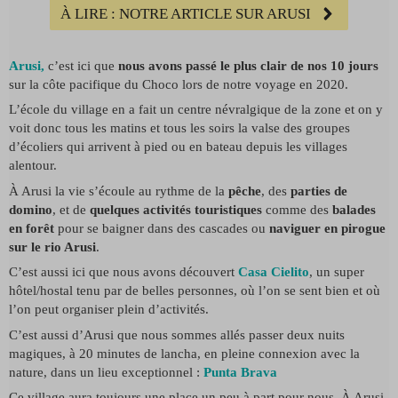
À LIRE : NOTRE ARTICLE SUR ARUSI
Arusi,
c’est ici que
nous avons passé le plus clair de nos 10 jours
sur la côte pacifique du Choco lors de notre voyage en 2020.
L’école du village en a fait un centre névralgique de la zone et on y
voit donc tous les matins et tous les soirs la valse des groupes
d’écoliers qui arrivent à pied ou en bateau depuis les villages
alentour.
À Arusi la vie s’écoule au rythme de la
pêche
, des
parties de
domino
, et de
quelques activités touristiques
comme des
balades
en forêt
pour se baigner dans des cascades ou
naviguer en pirogue
sur le rio Arusi
.
C’est aussi ici que nous avons découvert
Casa Cielito
, un super
hôtel/hostal tenu par de belles personnes, où l’on se sent bien et où
l’on peut organiser plein d’activités.
C’est aussi d’Arusi que nous sommes allés passer deux nuits
magiques, à 20 minutes de lancha, en pleine connexion avec la
nature, dans un lieu exceptionnel :
Punta Brava
Ce village aura toujours une place un peu à part pour nous. À Arusi,