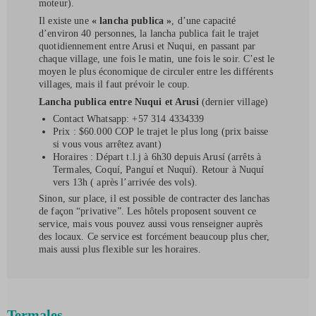
moteur).
Il existe une
« lancha publica »
, d’une capacité
d’environ 40 personnes, la lancha publica fait le trajet
quotidiennement entre Arusi et Nuqui, en passant par
chaque village, une fois le matin, une fois le soir. C’est le
moyen le plus économique de circuler entre les différents
villages, mais il faut prévoir le coup.
Lancha publica entre Nuqui et Arusi
(dernier village)
Contact Whatsapp: ‪+57 314 4334339‬
Prix : $60.000 COP le trajet le plus long (prix baisse
si vous vous arrêtez avant)
Horaires : Départ t.l.j à 6h30 depuis Arusí (arrêts à
Termales, Coquí, Panguí et Nuquí). Retour à Nuquí
vers 13h ( après l’arrivée des vols).
Sinon, sur place, il est possible de contracter des lanchas
de façon “privative”. Les hôtels proposent souvent ce
service, mais vous pouvez aussi vous renseigner auprès
des locaux. Ce service est forcément beaucoup plus cher,
mais aussi plus flexible sur les horaires.
Termales