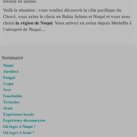
revenir en arrière.
Voilà la situation : vous vouliez découvrir la côte pacifique du
Chocó, vous aviez le choix en Bahia Solano et Nuquí et vous avez
choisi
la région de Nuquí
. Vous arrivez en avion depuis Medellín à
l’aéroport de Nuquí…
Sommaire
Nuqui
Jurubirá
Panguí
Coqui
Joví
Guachalito
Termales
Arusí
Expérience locale
Expérience déconnexion
Où loger à Nuqui ?
Où loger à Arusi ?