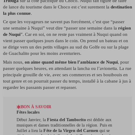
Tribuga
sur la côte pacifique du Choco. Nuqui fait figure de faire
de lance du tourisme dans le Choco est c’est surement la
destination
la plus connue
.
Ce que les voyageurs ne savent pas forcément, c’est que “passer
une semaine à Nuqui” veut dire “passer une semaine dans la
région
de Nuqui
”. Car en soi, on ne reste pas vraiment à Nuqui quand on
vient passer quelques jours dans le coin. On prend un bateau et on
se dirige vers un des petits villages au sud du Golfe ou sur la plage
de Guachalito pour les moins aventuriers.
Mais nous,
on aime quand même bien l’ambiance de Nuqui
, pour
passer quelques heures, en attendant la lancha ou l’avionetta. La rue
principale grouille de vie, avec ses commerces et ses bouibouis en
tout genre et on pourrait passer du temps, installé à la cabane à jus à
regarder les passants passer et repasser.
BON À SAVOIR
Fêtes locales
Début Janvier, la
Fiesta del Tamborito
est dédiée aux
musiques et danses traditionnelles de la région. Puis en
Juillet a lieu la
Fête de la Virgen del Carmen
qui se