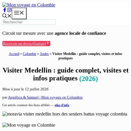
Aller
au
Menu
contenu
Circuit sur mesure avec une
agence locale de confiance
Recevoir un devis (Gratuit)
Accueil
»
Colombie
»
Andes
»
Visiter Medellin : guide complet, visites et infos
pratiques
Visiter Medellin : guide complet, visites et
infos pratiques
(2026)
Mise à jour le
12 juillet 2026
par
Angélica & Samuel | Mon voyage en Colombie
Cet article contient des liens affiliés —
plus d'info