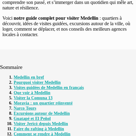
comprendre son passé, et s’immerger dans un quotidien qui mêle art,
nature et résilience.
Voici
notre guide complet pour visiter Medellin
: quartiers à
découvrir, idées de visites guidées, excursions autour de la ville, où
loger, comment se déplacer, et nos conseils des meilleurs agences
locales à contacter.
Sommaire
Medellin en bref
Pourquoi visiter Medellin
Visites guidées de Medellin en français
Que voir à Medellin
Visiter la Comuna 13
Moravia : un quartier réinventé
Narco Tours
Excursions autour de Medellin
Guatapé et El Peñol
Visiter Jericó depuis Medellin
Faire du rafting à Medellín
Comment se rendre à Medellín