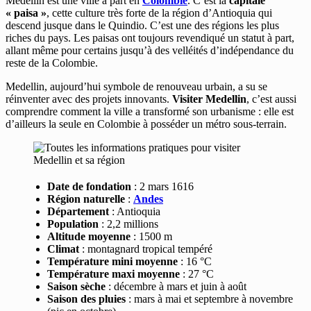
Medellin est une ville à part en
Colombie
. C’est la
capitale
« paisa »
, cette culture très forte de la région d’Antioquia qui
descend jusque dans le Quindio. C’est une des régions les plus
riches du pays. Les paisas ont toujours revendiqué un statut à part,
allant même pour certains jusqu’à des velléités d’indépendance du
reste de la Colombie.
Medellin, aujourd’hui symbole de renouveau urbain, a su se
réinventer avec des projets innovants.
Visiter Medellin
, c’est aussi
comprendre comment la ville a transformé son urbanisme : elle est
d’ailleurs la seule en Colombie à posséder un métro sous-terrain.
Date de fondation
: 2 mars 1616
Région naturelle
:
Andes
Département
: Antioquia
Population
: 2,2 millions
Altitude moyenne
: 1500 m
Climat
: montagnard tropical tempéré
Température mini
moyenne
: 16 °C
Température maxi moyenne
: 27 °C
Saison sèche
: décembre à mars et juin à août
Saison des pluies
: mars à mai et septembre à novembre