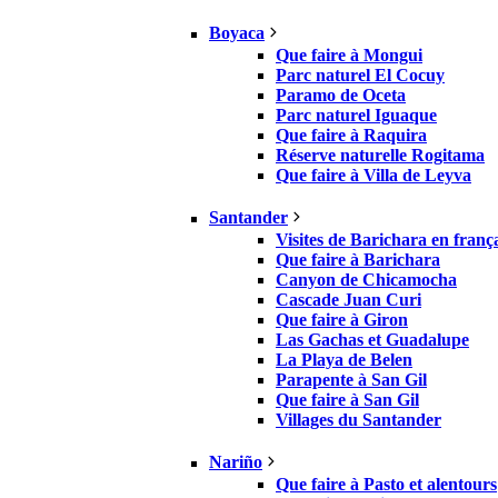
Boyaca
Que faire à Mongui
Parc naturel El Cocuy
Paramo de Oceta
Parc naturel Iguaque
Que faire à Raquira
Réserve naturelle Rogitama
Que faire à Villa de Leyva
Santander
Visites de Barichara en franç
Que faire à Barichara
Canyon de Chicamocha
Cascade Juan Curi
Que faire à Giron
Las Gachas et Guadalupe
La Playa de Belen
Parapente à San Gil
Que faire à San Gil
Villages du Santander
Nariño
Que faire à Pasto et alentours