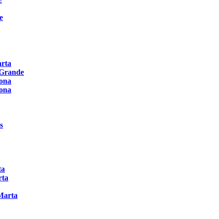
e
arta
 Grande
rona
rona
s
ta
rta
Marta