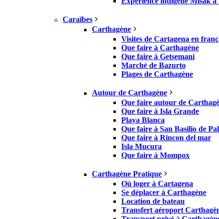
Expérience indigène Misak à 
Caraïbes
Carthagène
Visites de Cartagena en franç
Que faire à Carthagène
Que faire à Getsemani
Marché de Bazurto
Plages de Carthagène
Autour de Carthagène
Que faire autour de Carthag
Que faire à Isla Grande
Playa Blanca
Que faire à San Basilio de Pa
Que faire à Rincon del mar
Isla Mucura
Que faire à Mompox
Carthagène Pratique
Où loger à Cartagena
Se déplacer à Carthagène
Location de bateau
Transfert aéroport Carthagè
Transport privé à Carthagèn