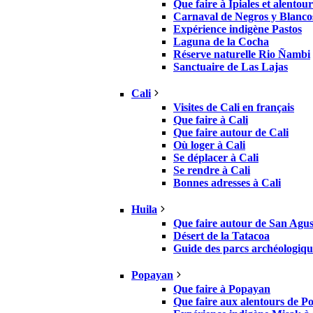
Que faire à Ipiales et alentour
Carnaval de Negros y Blanco
Expérience indigène Pastos
Laguna de la Cocha
Réserve naturelle Rio Ñambi
Sanctuaire de Las Lajas
Cali
Visites de Cali en français
Que faire à Cali
Que faire autour de Cali
Où loger à Cali
Se déplacer à Cali
Se rendre à Cali
Bonnes adresses à Cali
Huila
Que faire autour de San Agus
Désert de la Tatacoa
Guide des parcs archéologiqu
Popayan
Que faire à Popayan
Que faire aux alentours de 