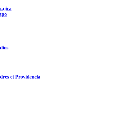
uajira
apo
dios
res et Providencia