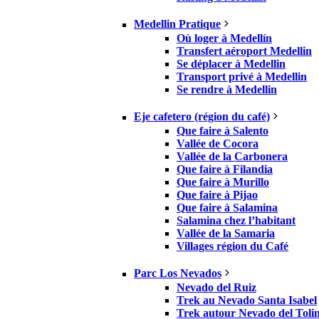
Medellin Pratique
Où loger à Medellín
Transfert aéroport Medellin
Se déplacer à Medellin
Transport privé à Medellin
Se rendre à Medellin
Eje cafetero (région du café)
Que faire à Salento
Vallée de Cocora
Vallée de la Carbonera
Que faire à Filandia
Que faire à Murillo
Que faire à Pijao
Que faire à Salamina
Salamina chez l’habitant
Vallée de la Samaria
Villages région du Café
Parc Los Nevados
Nevado del Ruiz
Trek au Nevado Santa Isabel
Trek autour Nevado del Toli