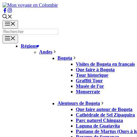
Aller
au
contenu
Menu
Menu
Régions
Andes
Bogota
Visites de Bogota en français
Que faire à Bogota
Tour historique
Graffiti Tour
Musée de l’or
Monserrate
Alentours de Bogota
Que faire autour de Bogota
Cathédrale de Sel Zipaquira
Parc naturel Chingaza
Laguna de Guatavita
Pantano de Martus (Ours à lu
Paramo de Sumapaz