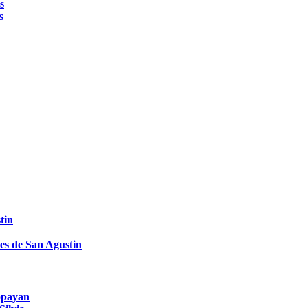
s
s
tin
es de San Agustin
Popayan