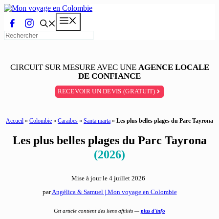
Aller
au
Menu
contenu
CIRCUIT SUR MESURE AVEC UNE
AGENCE LOCALE
DE CONFIANCE
RECEVOIR UN DEVIS (GRATUIT)
Accueil
»
Colombie
»
Caraibes
»
Santa marta
»
Les plus belles plages du Parc Tayrona
Les plus belles plages du Parc Tayrona
(2026)
Mise à jour le
4 juillet 2026
par
Angélica & Samuel | Mon voyage en Colombie
Cet article contient des liens affiliés —
plus d'info