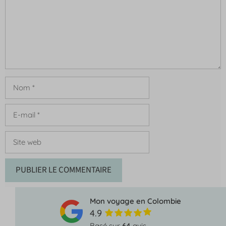
Nom
E-
mail
Site
web
Mon voyage en Colombie
4.9
Basé sur
64
avis