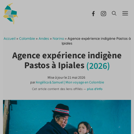
Aller
au
Me
contenu
Accueil
»
Colombie
»
Andes
»
Narino
»
Agence expérience indigène Pastos à
Ipiales
Agence expérience indigène
Pastos à Ipiales
(2026)
Mise à jour le
21 mai 2026
par
Angélica & Samuel | Mon voyage en Colombie
Cet article contient des liens affiliés —
plus d'info