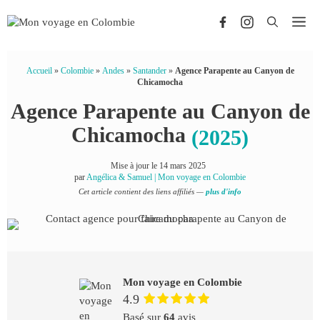
Aller
Me
au
contenu
Accueil
»
Colombie
»
Andes
»
Santander
»
Agence Parapente au Canyon de
Chicamocha
Agence Parapente au Canyon de
Chicamocha
(2025)
Mise à jour le
14 mars 2025
par
Angélica & Samuel | Mon voyage en Colombie
Cet article contient des liens affiliés —
plus d'info
Mon voyage en Colombie
4.9
Basé sur
64
avis