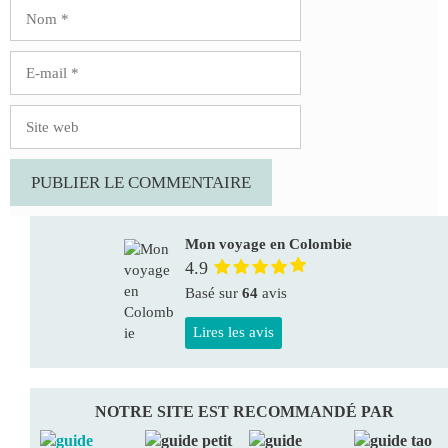
Nom
E-
mail
Site
web
Mon voyage en Colombie
4.9
Basé sur
64
avis
Lires les avis
NOTRE SITE EST RECOMMANDÉ PAR