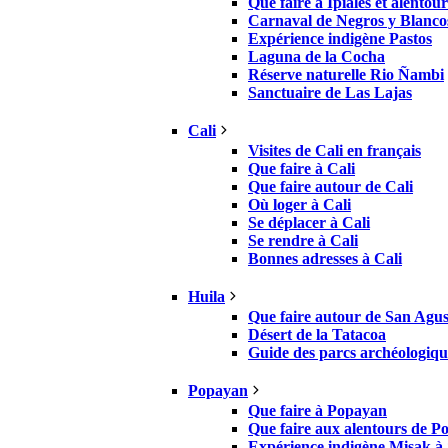
Que faire à Ipiales et alentour
Carnaval de Negros y Blanco
Expérience indigène Pastos
Laguna de la Cocha
Réserve naturelle Rio Ñambi
Sanctuaire de Las Lajas
Cali
Visites de Cali en français
Que faire à Cali
Que faire autour de Cali
Où loger à Cali
Se déplacer à Cali
Se rendre à Cali
Bonnes adresses à Cali
Huila
Que faire autour de San Agus
Désert de la Tatacoa
Guide des parcs archéologiqu
Popayan
Que faire à Popayan
Que faire aux alentours de 
Expérience indigène Misak à 