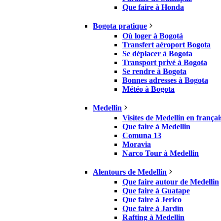
Que faire à Honda
Bogota pratique
Où loger à Bogotá
Transfert aéroport Bogota
Se déplacer à Bogota
Transport privé à Bogota
Se rendre à Bogota
Bonnes adresses à Bogota
Météo à Bogota
Medellin
Visites de Medellin en françai
Que faire à Medellin
Comuna 13
Moravia
Narco Tour à Medellin
Alentours de Medellin
Que faire autour de Medellin
Que faire à Guatape
Que faire à Jerico
Que faire à Jardín
Rafting à Medellin