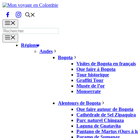
Aller
au
contenu
Menu
Menu
Régions
Andes
Bogota
Visites de Bogota en français
Que faire à Bogota
Tour historique
Graffiti Tour
Musée de l’or
Monserrate
Alentours de Bogota
Que faire autour de Bogota
Cathédrale de Sel Zipaquira
Parc naturel Chingaza
Laguna de Guatavita
Pantano de Martus (Ours à lu
Paramo de Sumapaz