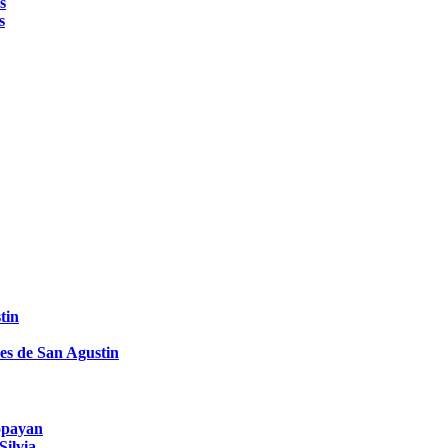
s
s
tin
es de San Agustin
Popayan
Silvia