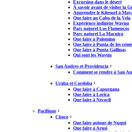
Excursion dans le désert
À savoir avant de visiter la G
Apprendre le Kitesurf à May
Que faire au Cabo de la Vela
Expérience indigène Wayuu
Parc naturel Los Flamencos
Parc naturel La Macuira
Que faire à Palomino
Que faire à Punta de los reme
Que faire à Punta Gallinas
Qui sont les Wayúu
San Andres et Providencia
Comment se rendre à San And
Uraba et Cordoba
Que faire à Capurgana
Que faire à Lorica
Que faire à Necocli
Pacifique
Choco
Que faire autour de Nuqui
Que faire à Arusi