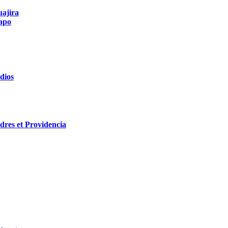
uajira
apo
dios
res et Providencia