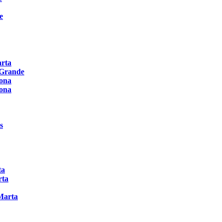
e
arta
 Grande
rona
rona
s
ta
rta
Marta