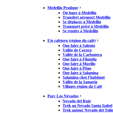
Medellin Pratique
Où loger à Medellín
Transfert aéroport Medellin
Se déplacer à Medellin
Transport privé à Medellin
Se rendre à Medellin
Eje cafetero (région du café)
Que faire à Salento
Vallée de Cocora
Vallée de la Carbonera
Que faire à Filandia
Que faire à Murillo
Que faire à Pijao
Que faire à Salamina
Salamina chez l’habitant
Vallée de la Samaria
Villages région du Café
Parc Los Nevados
Nevado del Ruiz
Trek au Nevado Santa Isabel
Trek autour Nevado del Toli