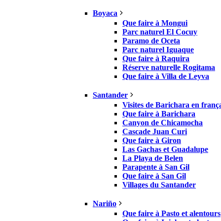
Boyaca
Que faire à Mongui
Parc naturel El Cocuy
Paramo de Oceta
Parc naturel Iguaque
Que faire à Raquira
Réserve naturelle Rogitama
Que faire à Villa de Leyva
Santander
Visites de Barichara en franç
Que faire à Barichara
Canyon de Chicamocha
Cascade Juan Curi
Que faire à Giron
Las Gachas et Guadalupe
La Playa de Belen
Parapente à San Gil
Que faire à San Gil
Villages du Santander
Nariño
Que faire à Pasto et alentours