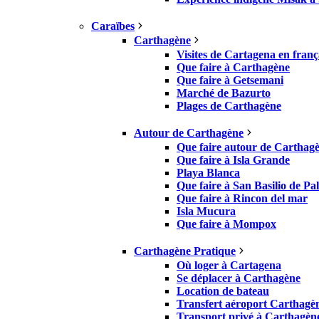
Caraïbes
Carthagène
Visites de Cartagena en franç
Que faire à Carthagène
Que faire à Getsemani
Marché de Bazurto
Plages de Carthagène
Autour de Carthagène
Que faire autour de Carthag
Que faire à Isla Grande
Playa Blanca
Que faire à San Basilio de Pa
Que faire à Rincon del mar
Isla Mucura
Que faire à Mompox
Carthagène Pratique
Où loger à Cartagena
Se déplacer à Carthagène
Location de bateau
Transfert aéroport Carthagè
Transport privé à Carthagèn