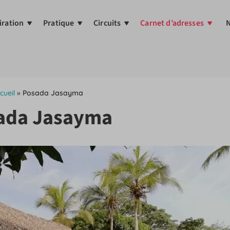
iration
Pratique
Circuits
Carnet d’adresses
N
cueil
»
Posada Jasayma
ada Jasayma