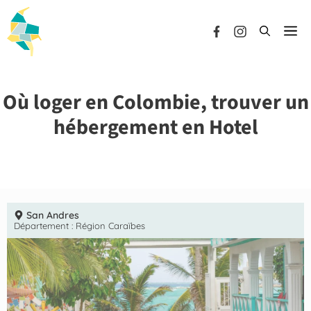
Aller
au
Me
contenu
Où loger en Colombie, trouver un
hébergement en Hotel
San Andres
Département :
Région Caraïbes