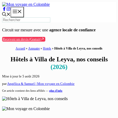
Aller
au
Menu
contenu
Circuit sur mesure avec une
agence locale de confiance
Recevoir un devis (Gratuit)
Accueil
»
Annuaire
»
Hotels
»
Hôtels à Villa de Leyva, nos conseils
Hôtels à Villa de Leyva, nos conseils
(2026)
Mise à jour le
5 août 2026
par
Angélica & Samuel | Mon voyage en Colombie
Cet article contient des liens affiliés —
plus d'info