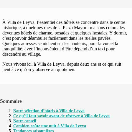
À Villa de Leyva, l’essentiel des hôtels se concentre dans le centre
historique, à quelques rues de la Plaza Mayor : maisons coloniales
devenues hôtels de charme, posadas et quelques hostales. Y dormir,
c’est pouvoir déambuler facilement dans les ruelles pavées.
Quelques adresses se nichent sur les hauteurs, pour la vue et la
tranquillité, avec l’inconvénient d’être dépend d’un taxi pour
descendre au village.
Nous vivons ici, à Villa de Leyva, depuis deux ans et ce qui suit
tient à ce qu’on y observe au quotidien.
Sommaire
Notre sélection d’hôtels à Villa de Leyva
Ce qu’il faut savoir avant de réserver à Villa de Leyva
Notre conseil
Combien coûte une nuit à Villa de Leyva
Tendances saisonnières