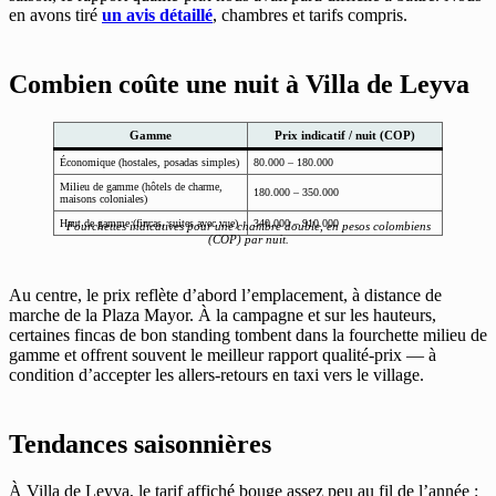
en avons tiré
un avis détaillé
, chambres et tarifs compris.
Combien coûte une nuit à Villa de Leyva
Gamme
Prix indicatif / nuit (COP)
Économique (hostales, posadas simples)
80.000 – 180.000
Milieu de gamme (hôtels de charme,
180.000 – 350.000
maisons coloniales)
Haut de gamme (fincas, suites avec vue)
340.000 – 910.000
Fourchettes indicatives pour une chambre double, en pesos colombiens
(COP) par nuit.
Au centre, le prix reflète d’abord l’emplacement, à distance de
marche de la Plaza Mayor. À la campagne et sur les hauteurs,
certaines fincas de bon standing tombent dans la fourchette milieu de
gamme et offrent souvent le meilleur rapport qualité-prix — à
condition d’accepter les allers-retours en taxi vers le village.
Tendances saisonnières
À Villa de Leyva, le tarif affiché bouge assez peu au fil de l’année :