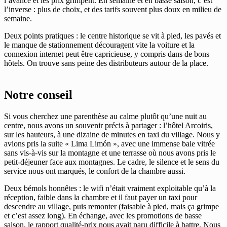
l’avance et les prix grimpent. En semaine et en basse saison, c’est
l’inverse : plus de choix, et des tarifs souvent plus doux en milieu de
semaine.
Deux points pratiques : le centre historique se vit à pied, les pavés et
le manque de stationnement découragent vite la voiture et la
connexion internet peut être capricieuse, y compris dans de bons
hôtels. On trouve sans peine des distributeurs autour de la place.
Notre conseil
Si vous cherchez une parenthèse au calme plutôt qu’une nuit au
centre, nous avons un souvenir précis à partager : l’hôtel Arcoiris,
sur les hauteurs, à une dizaine de minutes en taxi du village. Nous y
avions pris la suite « Lima Limón », avec une immense baie vitrée
sans vis-à-vis sur la montagne et une terrasse où nous avons pris le
petit-déjeuner face aux montagnes. Le cadre, le silence et le sens du
service nous ont marqués, le confort de la chambre aussi.
Deux bémols honnêtes : le wifi n’était vraiment exploitable qu’à la
réception, faible dans la chambre et il faut payer un taxi pour
descendre au village, puis remonter (faisable à pied, mais ça grimpe
et c’est assez long). En échange, avec les promotions de basse
saison, le rapport qualité-prix nous avait paru difficile à battre. Nous