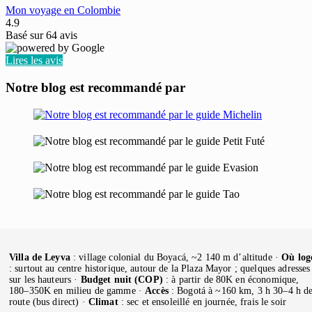
Mon voyage en Colombie
4.9
Basé sur
64
avis
Lires les avis
Notre blog est recommandé par
Villa de Leyva
: village colonial du Boyacá, ~2 140 m d’altitude ·
Où log
: surtout au centre historique, autour de la Plaza Mayor ; quelques adresses
sur les hauteurs ·
Budget nuit (COP)
: à partir de 80K en économique,
180–350K en milieu de gamme ·
Accès
: Bogotá à ~160 km, 3 h 30–4 h d
route (bus direct) ·
Climat
: sec et ensoleillé en journée, frais le soir