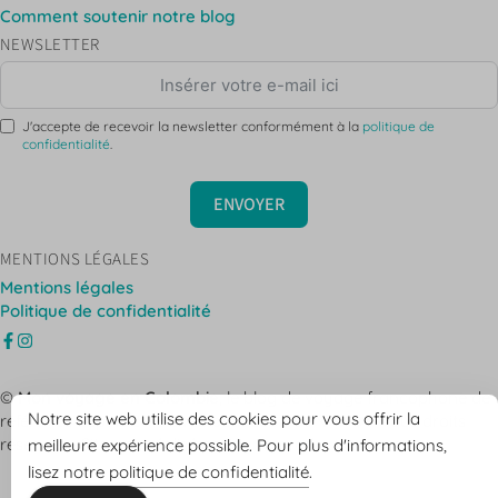
Comment soutenir notre blog
NEWSLETTER
J'accepte de recevoir la newsletter conformément à la
politique de
confidentialité
.
ENVOYER
MENTIONS LÉGALES
Mentions légales
Politique de confidentialité
©
Mon voyage en Colombie
, le blog de voyage francophone de
Notre site web utilise des cookies pour vous offrir la
référence depuis 2018 avec beaucoup de 💛💙❤️ -
Tous droits
réservés - Site web réalisé par
nymyproduction.com
meilleure expérience possible. Pour plus d'informations,
lisez
notre politique de confidentialité
.