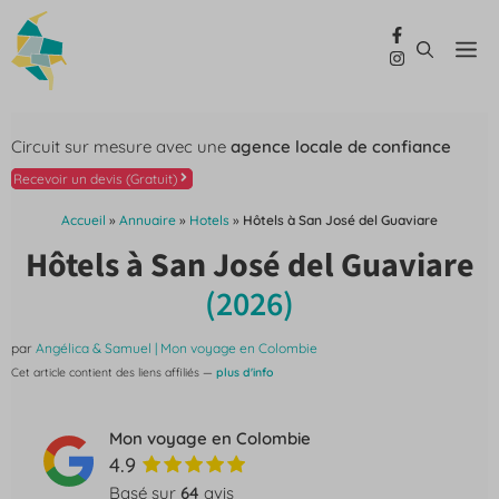
Aller
au
Me
contenu
Circuit sur mesure avec une
agence locale de confiance
Recevoir un devis (Gratuit)
Accueil
»
Annuaire
»
Hotels
»
Hôtels à San José del Guaviare
Hôtels à San José del Guaviare
(2026)
par
Angélica & Samuel | Mon voyage en Colombie
Cet article contient des liens affiliés —
plus d'info
Mon voyage en Colombie
4.9
Basé sur
64
avis