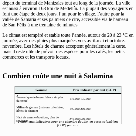
départ du terminal de Manizales tout au long de la journée. La ville
est aussi à environ 168 km de Medellín. La plupart des voyageurs en
font une étape de deux jours, l’un pour le village, l’autre pour la
vallée de Samaria et ses palmiers de cire, accessible via le hameau
de San Félix à une trentaine de minutes.
Le climat est tempéré et stable toute l’année, autour de 20 à 23 °C en
journée, avec des pluies plus marquées vers avril-mai et octobre-
novembre. Les hôtels de charme acceptent généralement la carte,
mais il reste utile de prévoir des espèces pour les cafés, les petits
commerces et les transports locaux.
Combien coûte une nuit à Salamina
Gamme
Prix indicatif par nuit (COP)
Économique (auberges, hôtels simples
110.000-175.000
du centre)
Milieu de gamme (maisons coloniales,
195.000-300.000
hôtels de charme)
Haut de gamme (boutique, plus de
340.000-500.000
services)
Fourchettes indicatives pour une chambre double, en pesos colombiens
(COP) par nuit.