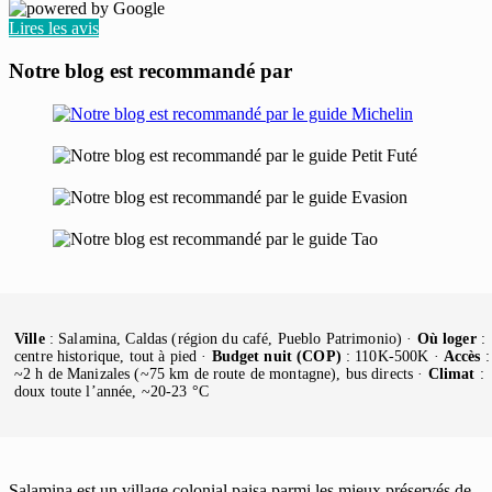
Lires les avis
Notre blog est recommandé par
Ville
: Salamina, Caldas (région du café, Pueblo Patrimonio) ·
Où loger
:
centre historique, tout à pied ·
Budget nuit (COP)
: 110K-500K ·
Accès
:
~2 h de Manizales (~75 km de route de montagne), bus directs ·
Climat
:
doux toute l’année, ~20-23 °C
Salamina est un village colonial paisa parmi les mieux préservés de