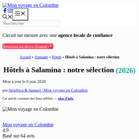
Aller
au
Menu
contenu
Circuit sur mesure avec une
agence locale de confiance
Recevoir un devis (Gratuit)
Accueil
»
Annuaire
»
Hotels
»
Hôtels à Salamina : notre sélection
Hôtels à Salamina : notre sélection
(2026)
Mise à jour le
6 juin 2026
par
Angélica & Samuel | Mon voyage en Colombie
Cet article contient des liens affiliés —
plus d'info
Mon voyage en Colombie
4.9
Basé sur
64
avis