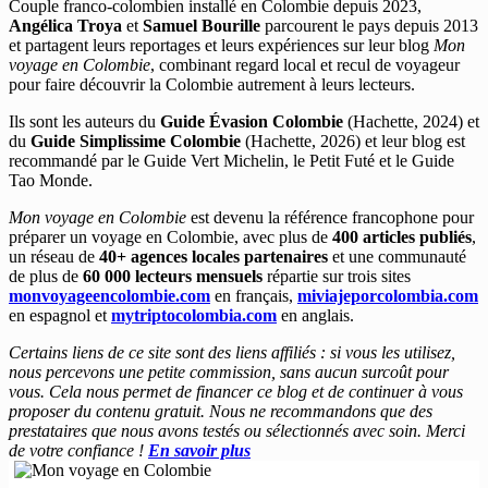
Couple franco-colombien installé en Colombie depuis 2023,
Angélica Troya
et
Samuel Bourille
parcourent le pays depuis 2013
et partagent leurs reportages et leurs expériences sur leur blog
Mon
voyage en Colombie
, combinant regard local et recul de voyageur
pour faire découvrir la Colombie autrement à leurs lecteurs.
Ils sont les auteurs du
Guide Évasion Colombie
(Hachette, 2024) et
du
Guide Simplissime Colombie
(Hachette, 2026) et leur blog est
recommandé par le Guide Vert Michelin, le Petit Futé et le Guide
Tao Monde.
Mon voyage en Colombie
est devenu la référence francophone pour
préparer un voyage en Colombie, avec plus de
400 articles publiés
,
un réseau de
40+ agences locales partenaires
et une communauté
de plus de
60 000 lecteurs mensuels
répartie sur trois sites
monvoyageencolombie.com
en français,
miviajeporcolombia.com
en espagnol et
mytriptocolombia.com
en anglais.
Certains liens de ce site sont des liens affiliés : si vous les utilisez,
nous percevons une petite commission, sans aucun surcoût pour
vous. Cela nous permet de financer ce blog et de continuer à vous
proposer du contenu gratuit. Nous ne recommandons que des
prestataires que nous avons testés ou sélectionnés avec soin. Merci
de votre confiance !
En savoir plus