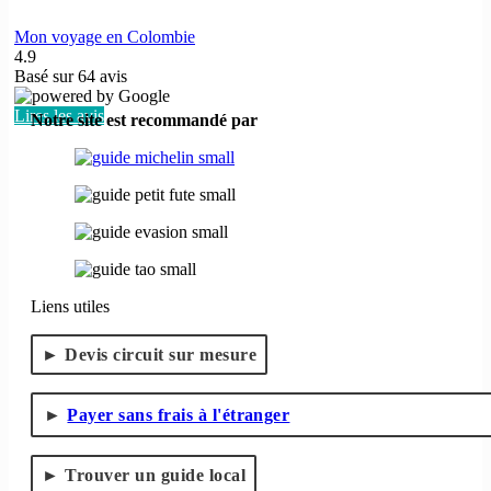
Mon voyage en Colombie
4.9
Basé sur
64
avis
Lires les avis
Notre site est recommandé par
Liens utiles
Devis circuit sur mesure
Payer sans frais à l'étranger
Trouver un guide local