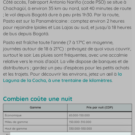
Côté accès, l’aéroport Antonio Nariño (code PSO) se situe à
Chachagüí, à environ 35 km au nord, soit 40 minutes de route
; le vol depuis Bogotá dure à peu près 1h30. Par la route,
Pasto est sur la Panaméricaine : comptez environ 2 heures
pour rejoindre Ipiales et Las Lajas au sud, et jusqu’à 18 heures
de bus depuis Bogotá.
Pasto est fraîche toute l’année (7 à 17°C en moyenne,
journées autour de 18 à 21°C) : prévoyez de quoi vous couvrir,
surtout le soir. Les pluies sont fréquentes, avec une accalmie
relative vers le mois d’août. La ville dispose de banques et de
distributeurs ; gardez un peu d’espèces pour les petits achats
et les trajets. Pour découvrir les environs, jetez un œil à
la
Laguna de la Cocha, à une trentaine de kilomètres
.
Combien coûte une nuit
Gamme
Prix par nuit (COP)
Économique
65.000-150.000
Milieu de gamme
150.000-310.000
Haut de gamme
330.000-550.000