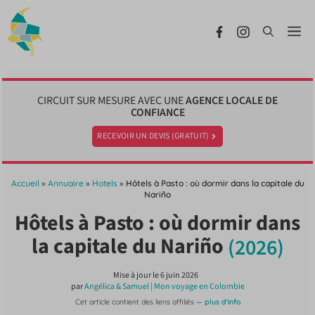
Aller
au
Me
contenu
CIRCUIT SUR MESURE AVEC UNE
AGENCE LOCALE DE
CONFIANCE
RECEVOIR UN DEVIS (GRATUIT)
Accueil
»
Annuaire
»
Hotels
»
Hôtels à Pasto : où dormir dans la capitale du
Nariño
Hôtels à Pasto : où dormir dans
la capitale du Nariño
(2026)
Mise à jour le
6 juin 2026
par
Angélica & Samuel | Mon voyage en Colombie
Cet article contient des liens affiliés —
plus d'info