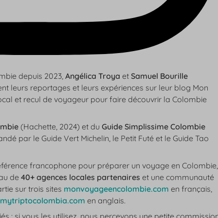
ombie depuis 2023,
Angélica Troya
et
Samuel Bourille
nt leurs reportages et leurs expériences sur leur blog
Mon
ocal et recul de voyageur pour faire découvrir la Colombie
ombie
(Hachette, 2024) et du
Guide Simplissime Colombie
dé par le Guide Vert Michelin, le Petit Futé et le Guide Tao
éférence francophone pour préparer un voyage en Colombie,
eau de
40+ agences locales partenaires
et une communauté
tie sur trois sites
monvoyageencolombie.com
en français,
mytriptocolombia.com
en anglais.
iliés : si vous les utilisez, nous percevons une petite commission