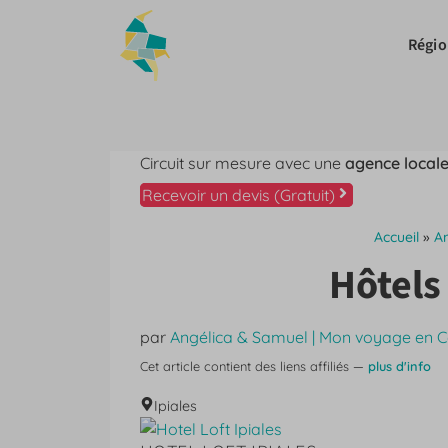
Aller
au
Régio
contenu
Circuit sur mesure avec une
agence locale
Recevoir un devis (Gratuit)
Accueil
»
A
Hôtels
par
Angélica & Samuel | Mon voyage en 
Cet article contient des liens affiliés —
plus d'info
Ipiales