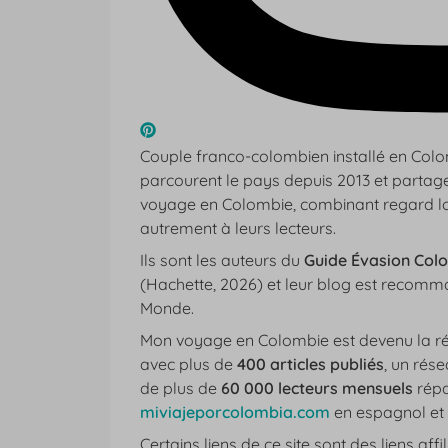
Couple franco-colombien installé en Col
parcourent le pays depuis 2013 et partage
voyage en Colombie
, combinant regard l
autrement à leurs lecteurs.
Ils sont les auteurs du
Guide Évasion Col
(Hachette, 2026) et leur blog est recomman
Monde.
Mon voyage en Colombie
est devenu la r
avec plus de
400 articles publiés
, un rés
de plus de
60 000 lecteurs mensuels
répar
miviajeporcolombia.com
en espagnol et
Certains liens de ce site sont des liens aff