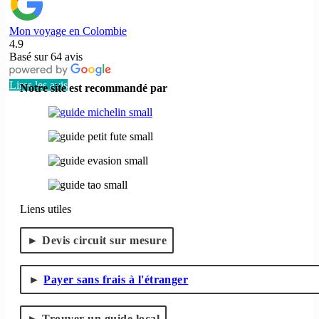
Mon voyage en Colombie
4.9
Basé sur
64
avis
Lires les avis
Notre site est recommandé par
Liens utiles
Devis circuit sur mesure
Payer sans frais à l'étranger
Trouver un guide local