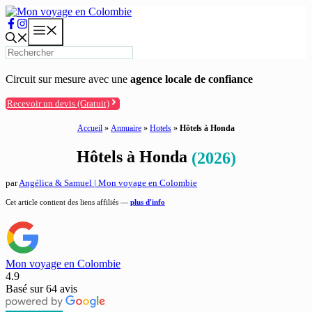
Aller
au
Menu
contenu
Circuit sur mesure avec une
agence locale de confiance
Recevoir un devis (Gratuit)
Accueil
»
Annuaire
»
Hotels
»
Hôtels à Honda
Hôtels à Honda
(2026)
par
Angélica & Samuel | Mon voyage en Colombie
Cet article contient des liens affiliés —
plus d'info
Mon voyage en Colombie
4.9
Basé sur
64
avis