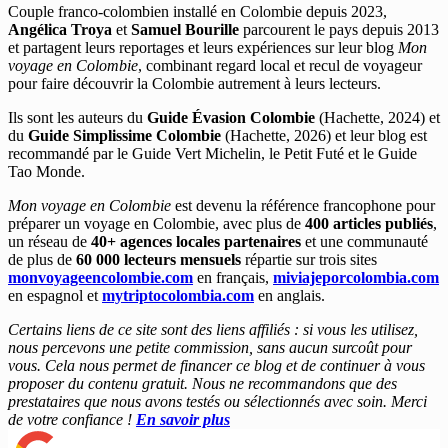
Couple franco-colombien installé en Colombie depuis 2023,
Angélica Troya
et
Samuel Bourille
parcourent le pays depuis 2013
et partagent leurs reportages et leurs expériences sur leur blog
Mon
voyage en Colombie
, combinant regard local et recul de voyageur
pour faire découvrir la Colombie autrement à leurs lecteurs.
Ils sont les auteurs du
Guide Évasion Colombie
(Hachette, 2024) et
du
Guide Simplissime Colombie
(Hachette, 2026) et leur blog est
recommandé par le Guide Vert Michelin, le Petit Futé et le Guide
Tao Monde.
Mon voyage en Colombie
est devenu la référence francophone pour
préparer un voyage en Colombie, avec plus de
400 articles publiés
,
un réseau de
40+ agences locales partenaires
et une communauté
de plus de
60 000 lecteurs mensuels
répartie sur trois sites
monvoyageencolombie.com
en français,
miviajeporcolombia.com
en espagnol et
mytriptocolombia.com
en anglais.
Certains liens de ce site sont des liens affiliés : si vous les utilisez,
nous percevons une petite commission, sans aucun surcoût pour
vous. Cela nous permet de financer ce blog et de continuer à vous
proposer du contenu gratuit. Nous ne recommandons que des
prestataires que nous avons testés ou sélectionnés avec soin. Merci
de votre confiance !
En savoir plus