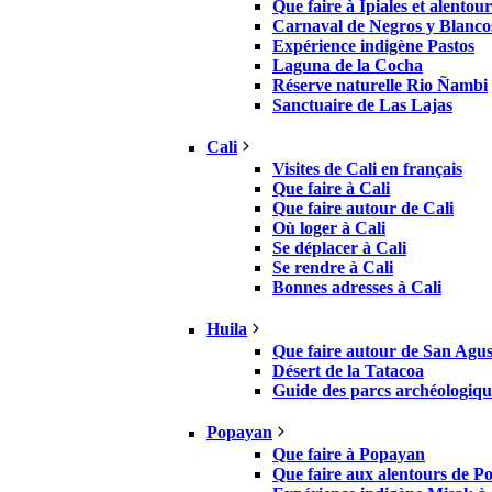
Que faire à Ipiales et alentour
Carnaval de Negros y Blanco
Expérience indigène Pastos
Laguna de la Cocha
Réserve naturelle Rio Ñambi
Sanctuaire de Las Lajas
Cali
Visites de Cali en français
Que faire à Cali
Que faire autour de Cali
Où loger à Cali
Se déplacer à Cali
Se rendre à Cali
Bonnes adresses à Cali
Huila
Que faire autour de San Agus
Désert de la Tatacoa
Guide des parcs archéologiqu
Popayan
Que faire à Popayan
Que faire aux alentours de 