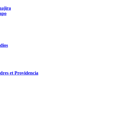
uajira
apo
dios
res et Providencia