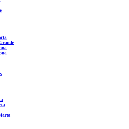
e
arta
 Grande
rona
rona
s
ta
rta
Marta