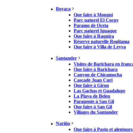
Boyaca
Que faire à Mongui
Parc naturel El Cocuy
Paramo de Oceta
Parc naturel Iguaque
Que faire à Raquira
Réserve naturelle Rogitama
Que faire à Villa de Leyva
Santander
Visites de Barichara en franç
Que faire à Barichara
Canyon de Chicamocha
Cascade Juan Curi
Que faire à Giron
Las Gachas et Guadalupe
La Playa de Belen
Parapente à San Gil
Que faire à San Gil
Villages du Santander
Nariño
Que faire à Pasto et alentours