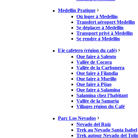
Medellin Pratique
Où loger à Medellín
Transfert aéroport Medellin
Se déplacer à Medellin
Transport privé à Medellin
Se rendre à Medellin
Eje cafetero (région du café)
Que faire à Salento
Vallée de Cocora
Vallée de la Carbonera
Que faire à Filandia
Que faire à Murillo
Que faire à Pijao
Que faire à Salamina
Salamina chez l’habitant
Vallée de la Samaria
Villages région du Café
Parc Los Nevados
Nevado del Ruiz
Trek au Nevado Santa Isabel
Trek autour Nevado del Toli