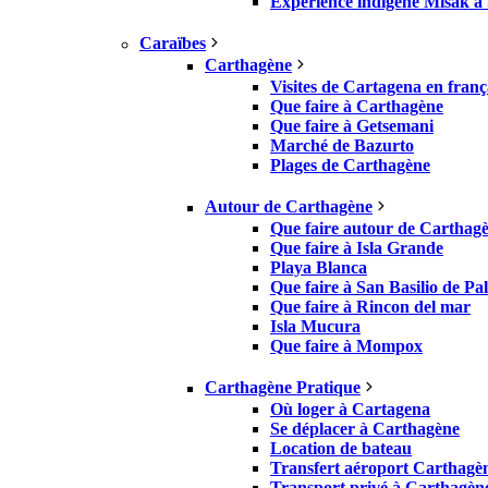
Expérience indigène Misak à 
Caraïbes
Carthagène
Visites de Cartagena en franç
Que faire à Carthagène
Que faire à Getsemani
Marché de Bazurto
Plages de Carthagène
Autour de Carthagène
Que faire autour de Carthag
Que faire à Isla Grande
Playa Blanca
Que faire à San Basilio de Pa
Que faire à Rincon del mar
Isla Mucura
Que faire à Mompox
Carthagène Pratique
Où loger à Cartagena
Se déplacer à Carthagène
Location de bateau
Transfert aéroport Carthagè
Transport privé à Carthagèn