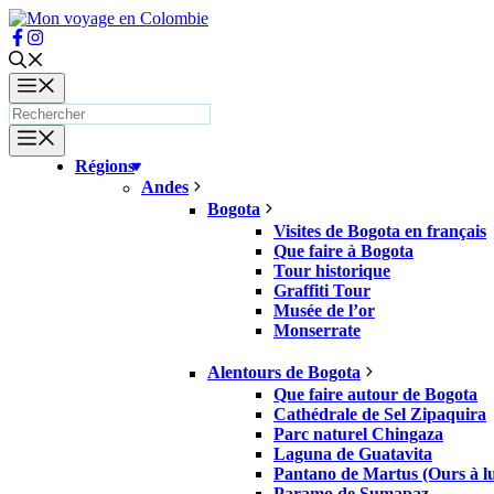
Aller
au
contenu
Menu
Menu
Régions
Andes
Bogota
Visites de Bogota en français
Que faire à Bogota
Tour historique
Graffiti Tour
Musée de l’or
Monserrate
Alentours de Bogota
Que faire autour de Bogota
Cathédrale de Sel Zipaquira
Parc naturel Chingaza
Laguna de Guatavita
Pantano de Martus (Ours à lu
Paramo de Sumapaz