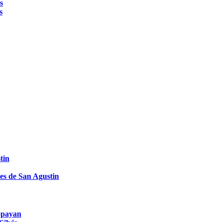
s
s
tin
es de San Agustin
Popayan