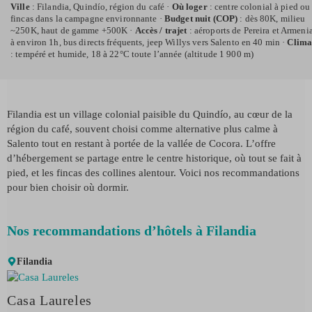
Ville
: Filandia, Quindío, région du café ·
Où loger
: centre colonial à pied ou
fincas dans la campagne environnante ·
Budget nuit (COP)
: dès 80K, milieu
~250K, haut de gamme +500K ·
Accès / trajet
: aéroports de Pereira et Armeni
à environ 1h, bus directs fréquents, jeep Willys vers Salento en 40 min ·
Clima
: tempéré et humide, 18 à 22°C toute l’année (altitude 1 900 m)
Filandia est un village colonial paisible du Quindío, au cœur de la
région du café, souvent choisi comme alternative plus calme à
Salento tout en restant à portée de la vallée de Cocora. L’offre
d’hébergement se partage entre le centre historique, où tout se fait à
pied, et les fincas des collines alentour. Voici nos recommandations
pour bien choisir où dormir.
Nos recommandations d’hôtels à Filandia
Filandia
Casa Laureles