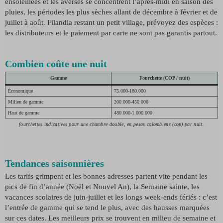
ensoleillées et les averses se concentrent l’après-midi en saison des
pluies, les périodes les plus sèches allant de décembre à février et de
juillet à août. Filandia restant un petit village, prévoyez des espèces :
les distributeurs et le paiement par carte ne sont pas garantis partout.
Combien coûte une nuit
Gamme
Fourchette (COP / nuit)
Économique
75.000-180.000
Milieu de gamme
200.000-450.000
Haut de gamme
480.000-1.000.000
fourchettes indicatives pour une chambre double, en pesos colombiens (cop) par nuit.
Tendances saisonnières
Les tarifs grimpent et les bonnes adresses partent vite pendant les
pics de fin d’année (Noël et Nouvel An), la Semaine sainte, les
vacances scolaires de juin-juillet et les longs week-ends fériés : c’est
l’entrée de gamme qui se tend le plus, avec des hausses marquées
sur ces dates. Les meilleurs prix se trouvent en milieu de semaine et