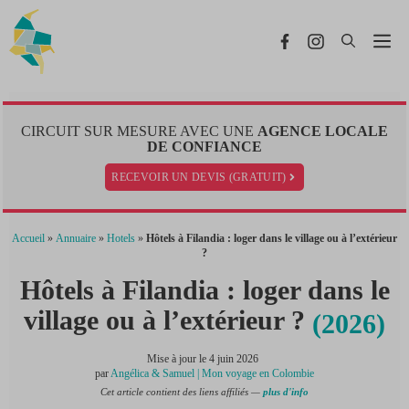
Aller
au
Me
contenu
CIRCUIT SUR MESURE AVEC UNE
AGENCE LOCALE
DE CONFIANCE
RECEVOIR UN DEVIS (GRATUIT)
Accueil
»
Annuaire
»
Hotels
»
Hôtels à Filandia : loger dans le village ou à l’extérieur
?
Hôtels à Filandia : loger dans le
village ou à l’extérieur ?
(2026)
Mise à jour le
4 juin 2026
par
Angélica & Samuel | Mon voyage en Colombie
Cet article contient des liens affiliés —
plus d'info