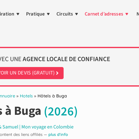
iration
Pratique
Circuits
Carnet d’adresses
N
AVEC UNE
AGENCE LOCALE DE CONFIANCE
OIR UN DEVIS (GRATUIT)
nnuaire
»
Hotels
»
Hôtels à Buga
s à Buga
(2026)
 & Samuel | Mon voyage en Colombie
contient des liens affiliés —
plus d'info