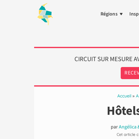
Aller
au
Régions
Insp
contenu
CIRCUIT SUR MESURE 
RECEV
Accueil
»
A
Hôtel
par
Angélica
Cet article 