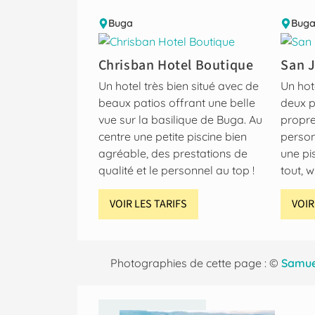
Buga
Bug
Chrisban Hotel Boutique
San J
Un hotel très bien situé avec de
Un hot
beaux patios offrant une belle
deux p
vue sur la basilique de Buga. Au
propre
centre une petite piscine bien
person
agréable, des prestations de
une pi
qualité et le personnel au top !
tout, w
VOIR LES TARIFS
VOIR
Photographies de cette page : ©
Samuel