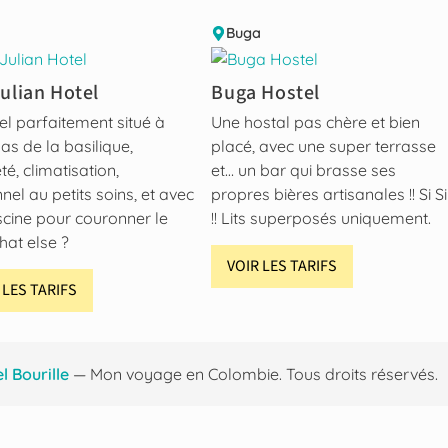
a
Buga
ulian Hotel
Buga Hostel
el parfaitement situé à
Une hostal pas chère et bien
as de la basilique,
placé, avec une super terrasse
té, climatisation,
et… un bar qui brasse ses
nel au petits soins, et avec
propres bières artisanales !! Si Si
scine pour couronner le
!! Lits superposés uniquement.
hat else ?
VOIR LES TARIFS
 LES TARIFS
 Bourille
— Mon voyage en Colombie. Tous droits réservés.