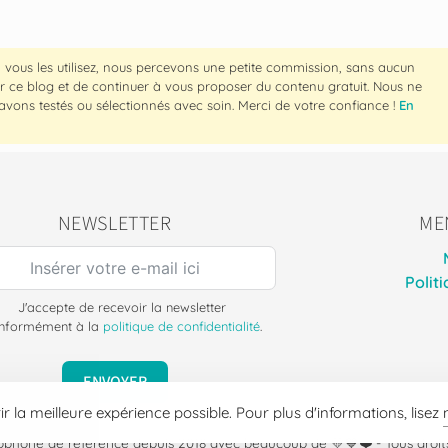
: si vous les utilisez, nous percevons une petite commission, sans aucun
r ce blog et de continuer à vous proposer du contenu gratuit. Nous ne
ons testés ou sélectionnés avec soin. Merci de votre confiance !
En
NEWSLETTER
ME
Polit
J'accepte de recevoir la newsletter
nformément à la
politique de confidentialité
.
ENVOYER
ir la meilleure expérience possible. Pour plus d'informations, lisez
cophone de référence depuis 2018 avec beaucoup de 💛💙❤️ -
Tous droit