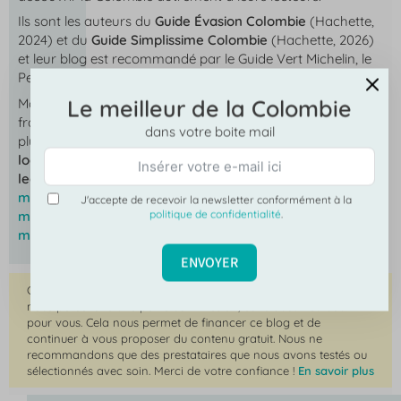
Ils sont les auteurs du
Guide Évasion Colombie
(Hachette,
2024) et du
Guide Simplissime Colombie
(Hachette, 2026)
et leur blog est recommandé par le Guide Vert Michelin, le
Petit Futé et le Guide Tao Monde.
Le meilleur de la Colombie
Mon voyage en Colombie
est devenu la référence
francophone pour préparer un voyage en Colombie, avec
dans votre boite mail
plus de
400 articles publiés
, un réseau de
40+ agences
locales partenaires
et une communauté de plus de
60 000
lecteurs mensuels
répartie sur trois sites
monvoyageencolombie.com
en français,
J'accepte de recevoir la newsletter conformément à la
politique de confidentialité
.
miviajeporcolombia.com
en espagnol et
mytriptocolombia.com
en anglais.
ENVOYER
Certains liens de ce site sont des liens affiliés : si vous les utilisez,
nous percevons une petite commission, sans aucun surcoût
pour vous. Cela nous permet de financer ce blog et de
continuer à vous proposer du contenu gratuit. Nous ne
recommandons que des prestataires que nous avons testés ou
sélectionnés avec soin. Merci de votre confiance !
En savoir plus