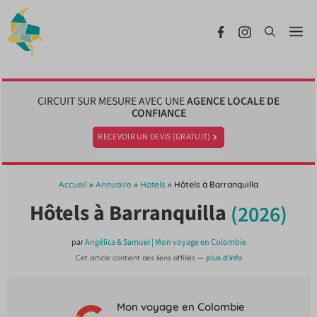
Aller
au
Me
contenu
CIRCUIT SUR MESURE AVEC UNE
AGENCE LOCALE DE
CONFIANCE
RECEVOIR UN DEVIS (GRATUIT)
Accueil
»
Annuaire
»
Hotels
»
Hôtels à Barranquilla
Hôtels à Barranquilla
(2026)
par
Angélica & Samuel | Mon voyage en Colombie
Cet article contient des liens affiliés —
plus d'info
Mon voyage en Colombie