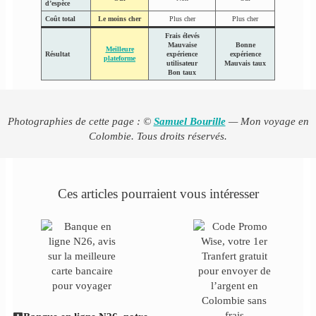
d’espèce
Coût total
Le moins cher
Plus cher
Plus cher
Frais élevés
Mauvaise
Bonne
Meilleure
Résultat
expérience
expérience
plateforme
utilisateur
Mauvais taux
Bon taux
Photographies de cette page : ©
Samuel Bourille
— Mon voyage en
Colombie. Tous droits réservés.
Ces articles pourraient vous intéresser