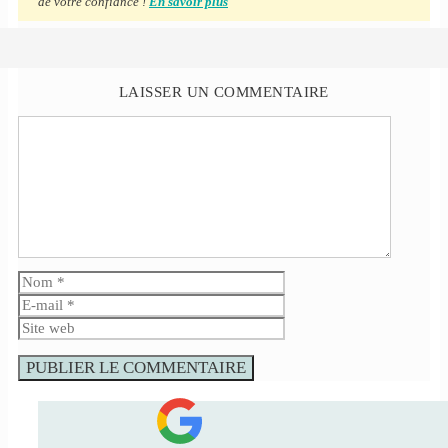
de votre confiance !
En savoir plus
LAISSER UN COMMENTAIRE
Commentaire
Nom
E-
mail
Site
web