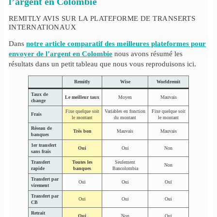
l’argent en Colombie
REMITLY AVIS SUR LA PLATEFORME DE TRANSERTS
INTERNATIONAUX
Dans
notre article comparatif des meilleures plateformes pour
envoyer de l’argent en Colombie
nous avons résumé les
résultats dans un petit tableau que nous vous reproduisons ici.
Remitly
Wise
Worldremit
Taux de
Le meilleur taux
Moyen
Mauvais
change
Fixe quelque soit
Variables en fonction
Fixe quelque soit
Frais
le montant
du montant
le montant
Réseau de
Très bon
Mauvais
Mauvais
banques
1er transfert
Oui
Oui
Non
sans frais
Transfert
Toutes les
Seulement
Non
rapide
banques
Bancolombia
Transfert par
Oui
Oui
Oui
virement
Transfert par
Oui
Oui
Oui
CB
Retrait
Oui
Non
Oui